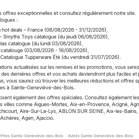
offres exceptionnelles et consultez régulièrement notre site.
logues :
hot deals – France (08/08/2026 - 31/12/2026)
,
- Smyths Toys catalogue (du jeudi 06/08/2026)
,
olas catalogue (du lundi 03/08/2026)
,
a catalouge (03/08/2026 - 16/08/2026)
,
 Catalogue Tupperware Été (du vendredi 31/07/2026)
.
tions actualisées sur les remises et les promotions, vous sere
 des dernières offres et vos achats deviendront plus faciles et 
s, vous saurez où trouver les meilleures réductions et offres s
tres à Sainte-Geneviève-des-Bois.
posent également des offres spéciales. Consultez également les
es villes comme
Aigues-Mortes
,
Aix-en-Provence
,
Acigné
,
Agn
hicourt
,
Aire-Sur-La-Lys
,
ABLON SUR SEINE
,
Aix-les-Bains
,
Achères
,
Agen
,
Ajaccio
.
ffres Sainte-Geneviève-des-Bois
Autres Sainte-Geneviève-des-Bois