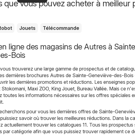
offres
s que vous pouvez acheter à meilleur p
offres
spéciales
Robot
Jouets
Télécommande
n ligne des magasins de Autres à Saint
es-Bois
, vous trouverez une large gamme de prospectus et de catalog
les dernières brochures Autres de Sainte-Geneviève-des-Bois
rir les dernières promotions et réductions. Les enseignes pop
t
Stokomani
,
Maxi ZOO
,
King Jouet
,
Bureau Vallée
. Mais ce n'e
z toutes les informations nécessaires sur les offres spéciales 
t.
recherchons pour vous les dernières offres de Sainte-Geneviè
puissiez savoir où trouver les meilleures réductions. Dans la c
 actuellement trouver les catalogues 11. Tous les prospectus
s par catégorie afin que vous puissiez trouver rapidement ce d