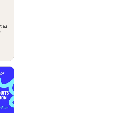
t au
e