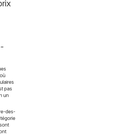
rix
e-
ues
 où
ulaires
st pas
en un
ve-des-
atégorie
 sont
ont