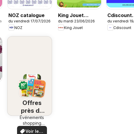
NOZ catalogue
King Jouet
Cdiscount
du vendredi 17/07/2026
du mardi 23/06/2026
du vendredi 1
26
catalogue
catalogue
NOZ
King Jouet
Cdiscount
Offres
près de
Événements
chez
shopping
vous
locaux et
Voir les