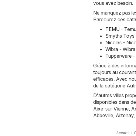
vous avez besoin.
Ne manquez pas les 
Parcourez ces cata
TEMU - Temu 
Smyths Toys 
Nicolas - Nic
Wibra - Wibr
Tupperware -
Grâce à des informa
toujours au courant
efficaces. Avec nou
de la catégorie Au
D'autres villes pro
disponibles dans d
Aixe-sur-Vienne
,
Ac
Abbeville
,
Aizenay
,
Accueil
O