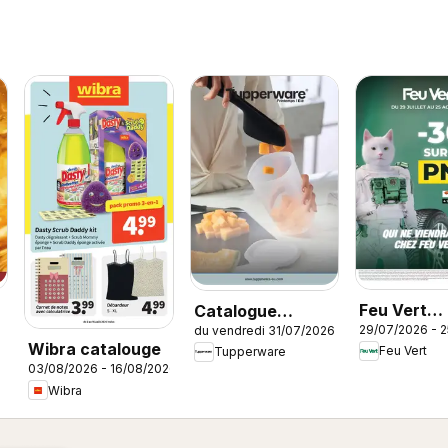
Feu Vert
Catalogue
29/07/2026 - 
du vendredi 31/07/2026
catalogue
Tupperware Été
Wibra catalouge
Feu Vert
Tupperware
03/08/2026 - 16/08/2026
Wibra