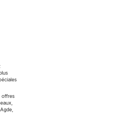
z
plus
péciales
 offres
eaux
,
Agde
,