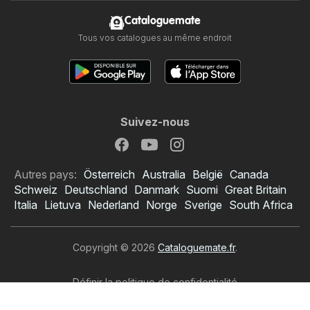
Cataloguemate
Tous vos catalogues au même endroit
Suivez-nous
Autres pays:
Österreich
Australia
België
Canada
Schweiz
Deutschland
Danmark
Suomi
Great Britain
Italia
Lietuva
Nederland
Norge
Sverige
South Africa
Copyright © 2026
Cataloguemate.fr
.
Définir la politique de confidentialité
Conditions d’utilisation du site