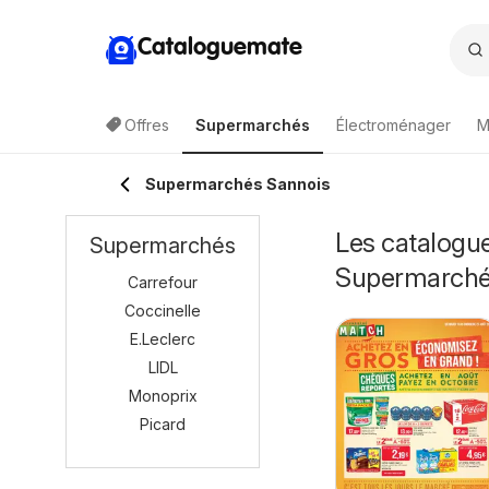
Cataloguemate
Offres
Supermarchés
Électroménager
M
Supermarchés Sannois
Les catalogue
Supermarchés
Supermarch
Carrefour
Coccinelle
E.Leclerc
LIDL
Monoprix
Picard