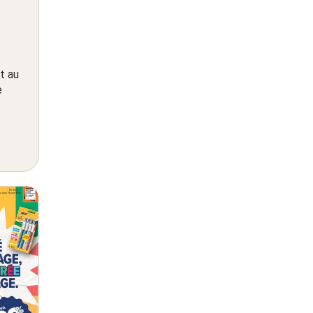
t au
e