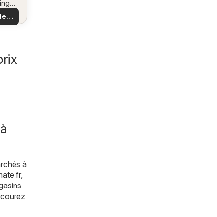
ing
us
 et
 les
es
es
les
rix
 à
archés à
ate.fr
,
gasins
rcourez