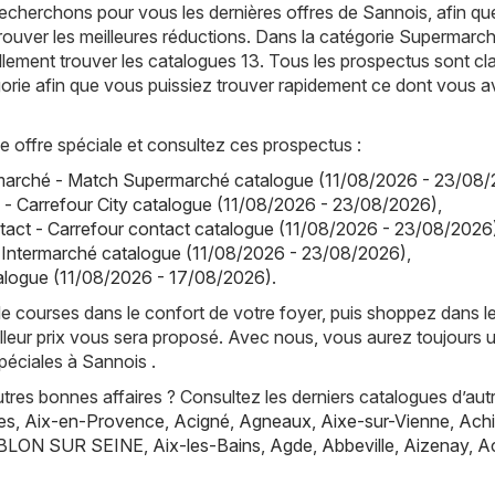
echerchons pour vous les dernières offres de Sannois, afin q
trouver les meilleures réductions. Dans la catégorie Supermarc
ement trouver les catalogues 13. Tous les prospectus sont cl
orie afin que vous puissiez trouver rapidement ce dont vous 
offre spéciale et consultez ces prospectus :
arché - Match Supermarché catalogue (11/08/2026 - 23/08/
y - Carrefour City catalogue (11/08/2026 - 23/08/2026)
,
tact - Carrefour contact catalogue (11/08/2026 - 23/08/2026
 Intermarché catalogue (11/08/2026 - 23/08/2026)
,
atalogue (11/08/2026 - 17/08/2026)
.
de courses dans le confort de votre foyer, puis shoppez dans l
lleur prix vous sera proposé. Avec nous, vous aurez toujours 
péciales à Sannois .
res bonnes affaires ? Consultez les derniers catalogues d’aut
es
,
Aix-en-Provence
,
Acigné
,
Agneaux
,
Aixe-sur-Vienne
,
Achi
BLON SUR SEINE
,
Aix-les-Bains
,
Agde
,
Abbeville
,
Aizenay
,
A