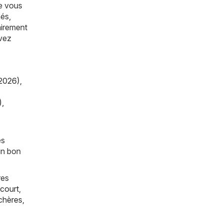
ue vous
hés,
airement
avez
2026)
,
)
,
es
un bon
res
court
,
chères
,