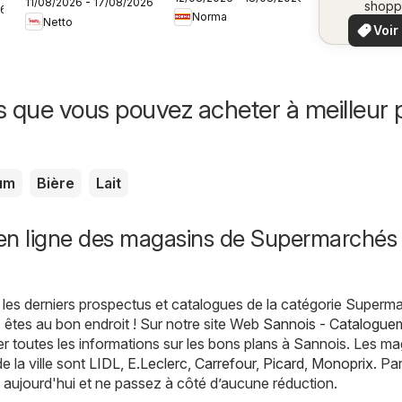
11/08/2026 - 17/08/2026
frais à prix bas
shopp
26
vo
Norma
locaux
Netto
Voir
offr
offr
spécia
s que vous pouvez acheter à meilleur p
um
Bière
Lait
en ligne des magasins de Supermarchés
les derniers prospectus et catalogues de la catégorie Superm
 êtes au bon endroit ! Sur notre site Web
Sannois - Cataloguem
 toutes les informations sur les bons plans à Sannois. Les ma
e la ville sont
LIDL
,
E.Leclerc
,
Carrefour
,
Picard
,
Monoprix
. Pa
 aujourd'hui et ne passez à côté d’aucune réduction.