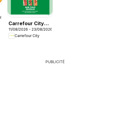
26
Carrefour City
é
11/08/2026 - 23/08/2026
catalogue
Carrefour City
PUBLICITÉ