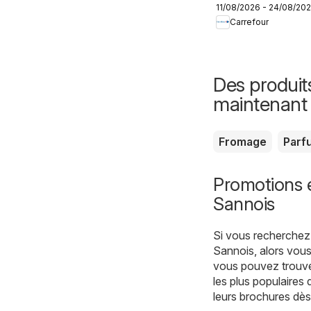
11/08/2026 - 24/08/20
Produits laitiers
Carrefour
& végétaux
Des produit
maintenant
Fromage
Parf
Promotions 
Sannois
Si vous recherchez 
Sannois, alors vous
vous pouvez trouver
les plus populaires d
leurs brochures dès