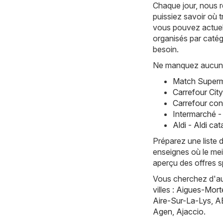
Chaque jour, nous r
puissiez savoir où 
vous pouvez actuell
organisés par catég
besoin.
Ne manquez aucune 
Match Superm
Carrefour Cit
Carrefour con
Intermarché -
Aldi - Aldi c
Préparez une liste 
enseignes où le mei
aperçu des offres s
Vous cherchez d'aut
villes :
Aigues-Mort
Aire-Sur-La-Lys
,
A
Agen
,
Ajaccio
.