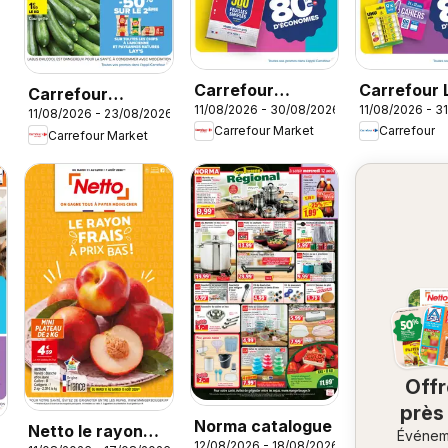
Carrefour
Carrefour 
Carrefour
11/08/2026 - 30/08/2026
11/08/2026 - 3
Market Rentrée
la plage, la
11/08/2026 - 23/08/2026
Market Barbecue
Carrefour Market
Carrefour
Carrefour Market
des classes 3
rentrée à l
Off
près
Norma catalogue
Netto le rayon
Événem
ch
12/08/2026 - 18/08/2026