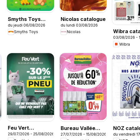
6
Smyths Toys
Nicolas catalogue
du jeudi 06/08/2026
du lundi 03/08/2026
catalogue
Wibra cat
Smyths Toys
Nicolas
03/08/2026 - 
Wibra
Feu Vert
NOZ catal
Bureau Vallée
29/07/2026 - 25/08/2026
du vendredi 1
27/07/2026 - 15/08/2026
catalogue
catalogue