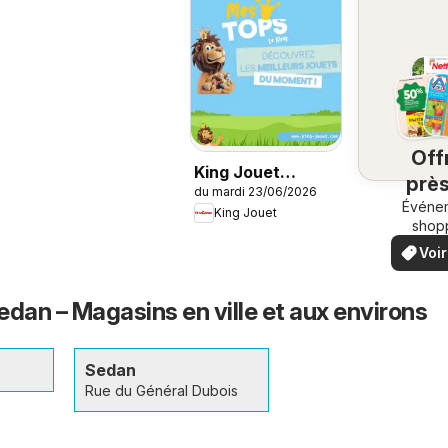
Off
King Jouet
près
du mardi 23/06/2026
catalogue
chez
Événe
King Jouet
shop
locau
Voir
off
offr
spéci
edan – Magasins en ville et aux environs
Sedan
Rue du Général Dubois