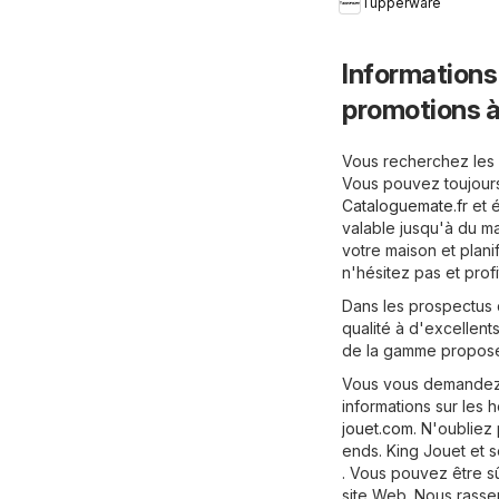
Tupperware
Informations
promotions 
Vous recherchez les 
Vous pouvez toujours
Cataloguemate.fr
et é
valable jusqu'à du ma
votre maison et planif
n'hésitez pas et pro
Dans les prospectus 
qualité à d'excellents
de la gamme proposé
Vous vous demandez 
informations sur les h
jouet.com
. N'oubliez
ends. King Jouet et 
. Vous pouvez être s
site Web. Nous rass