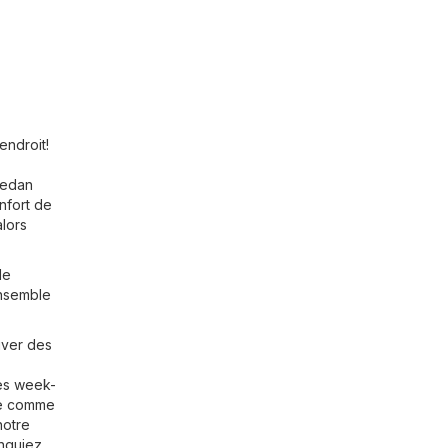
endroit!
Sedan
nfort de
alors
de
ensemble
uver des
les week-
ce comme
notre
nquiez