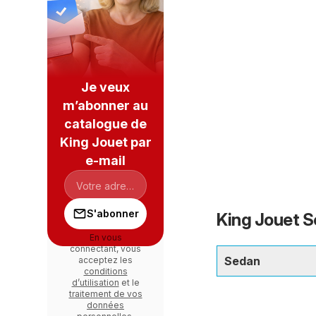
Je veux
m’abonner au
catalogue de
King Jouet par
e-mail
S'abonner
King Jouet S
En vous
connectant, vous
Sedan
acceptez les
conditions
d’utilisation
et le
traitement de vos
données