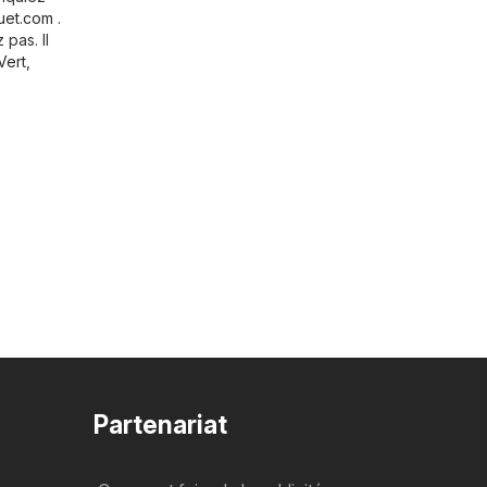
uet.com
.
pas. Il
Vert
,
Partenariat