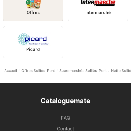
Offres
Intermarché
Picard
Accueil
Offres Solliès-Pont
Supermarchés Solliès-Pont
Netto Solli
Cataloguemate
FAQ
Contact