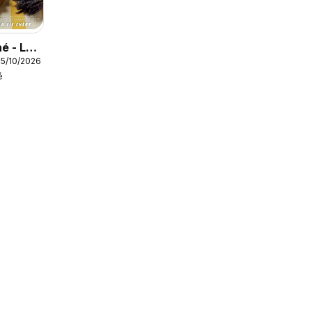
é - Les
05/10/2026
teur
é
/été