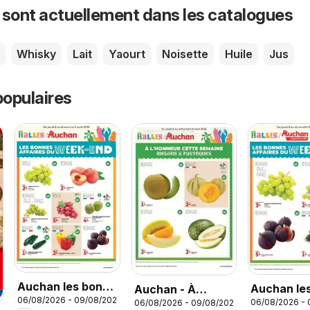
 sont actuellement dans les catalogues
Whisky
Lait
Yaourt
Noisette
Huile
Jus
opulaires
Auchan les bons
Auchan le
Auchan - À
06/08/2026 - 09/08/2026
plans du week-
06/08/2026 -
06/08/2026 - 09/08/2026
plans du w
l'honneur cette