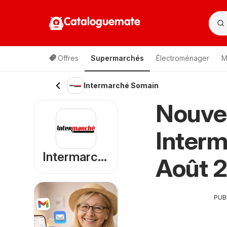
Cataloguemate
Offres
Supermarchés
Électroménager
M
Intermarché Somain
Nouve
Interm
Intermarché
Août 
PUB