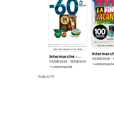
Intermarc
Intermarché -
04/08/2026 -
vivement l
04/08/2026 - 16/08/2026
Découvrez nos
Intermarch
des vacan
Intermarché
offres
PUBLICITÉ