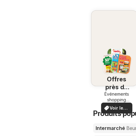
Offres
près de
chez vous
Événements
shopping
locaux et
Voir les
offres
Produits pop
offres
spéciales
Intermarché
Beur