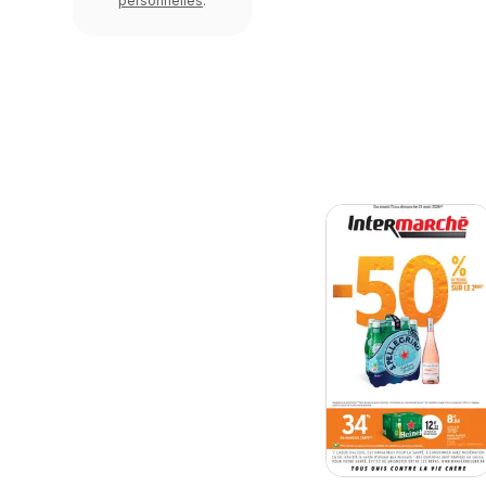
personnelles
.