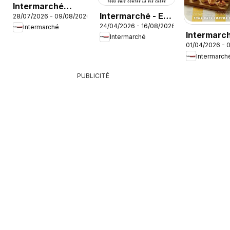
Intermarché
Intermarché - En
6
28/07/2026 - 09/08/2026
catalogue
24/04/2026 - 16/08/2026
gros, c’est moins
Intermarché
Intermarch
Intermarché
cher
01/04/2026 - 
menus trai
Intermarch
printemps
PUBLICITÉ