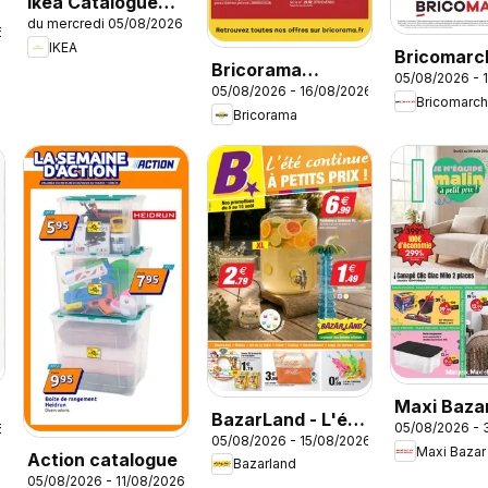
Ikea Catalogue
du mercredi 05/08/2026
des produits -
6
IKEA
Offres Ikea Family
Bricomarc
Bricorama
05/08/2026 - 
catalogue
05/08/2026 - 16/08/2026
catalogue
Bricomarc
Bricorama
Maxi Bazar
BazarLand - L'été
05/08/2026 - 
6
Brochure
05/08/2026 - 15/08/2026
continue à petits
Maxi Bazar
Action catalogue
Bazarland
prix
05/08/2026 - 11/08/2026