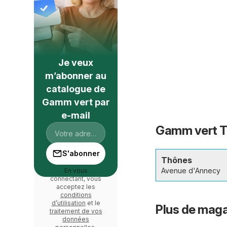
Je veux
m’abonner au
catalogue de
Gamm vert par
e-mail
Gamm vert Th
S'abonner
Thônes
Avenue d'Annecy
En vous
connectant, vous
acceptez les
conditions
d’utilisation
et le
Plus de maga
traitement de vos
données