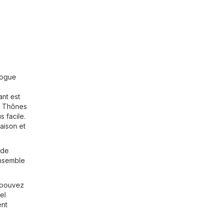
logue
ant est
t Thônes
s facile.
aison et
 de
ensemble
 pouvez
el
ent