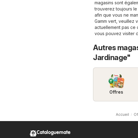
magasins sont égalem
trouverez toujours l
afin que vous ne man
Gamm vert, veuillez vis
actuellement pas ce 
vous pouvez visiter 
Autres magasi
Jardinage"
Offres
Accueil
Of
Cataloguemate