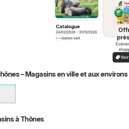
Catalogue
Off
24/02/2026 - 31/12/2026
près
Gamm vert
chez
Événe
shop
locau
Voir
off
offr
spéci
ônes – Magasins en ville et aux environs
sins à Thônes