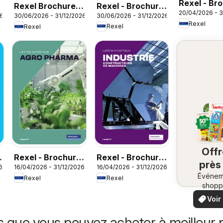
Rexel - Br
Rexel - Brochure
6
Rexel Brochure
20/04/2026 - 3
Sanitaire
30/06/2026 - 31/12/2026
26
30/06/2026 - 31/12/2026
rafraichisseur
accessoires de
Rexel
Rexel
Rexel
d'air
climatisation
Off
Rexel - Brochure
Rexel - Brochure
près
6
16/04/2026 - 31/12/2026
16/04/2026 - 31/12/2026
agro pharma
industrie
Événem
ch
Rexel
Rexel
shopp
vo
locaux
Voir
offr
offr
spécia
s que vous pouvez acheter à meilleur p