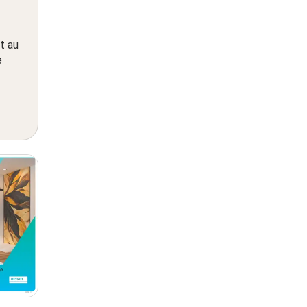
t au
e