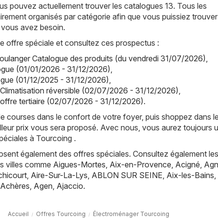
us pouvez actuellement trouver les catalogues 13. Tous les
irement organisés par catégorie afin que vous puissiez trouver
 vous avez besoin.
offre spéciale et consultez ces prospectus :
oulanger Catalogue des produits (du vendredi 31/07/2026)
,
ogue (01/01/2026 - 31/12/2026)
,
ogue (01/12/2025 - 31/12/2026)
,
 Climatisation réversible (02/07/2026 - 31/12/2026)
,
offre tertiaire (02/07/2026 - 31/12/2026)
.
de courses dans le confort de votre foyer, puis shoppez dans l
lleur prix vous sera proposé. Avec nous, vous aurez toujours 
péciales à Tourcoing .
posent également des offres spéciales. Consultez également les
es villes comme
Aigues-Mortes
,
Aix-en-Provence
,
Acigné
,
Agn
hicourt
,
Aire-Sur-La-Lys
,
ABLON SUR SEINE
,
Aix-les-Bains
,
Achères
,
Agen
,
Ajaccio
.
Accueil
Offres Tourcoing
Électroménager Tourcoing