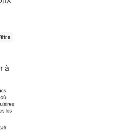
Filtre
r à
ues
 où
ulaires
es les
que