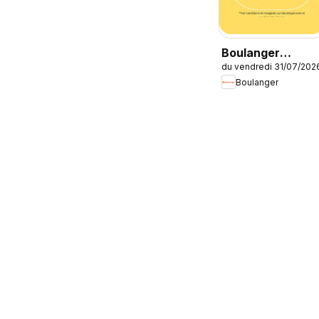
Boulanger
du vendredi 31/07/202
Catalogue des
Boulanger
produits