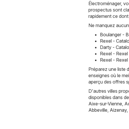
Électroménager, vo
prospectus sont cla
rapidement ce dont
Ne manquez aucune 
Boulanger - B
Rexel - Catal
Darty - Catal
Rexel - Rexel
Rexel - Rexel 
Préparez une liste 
enseignes où le mei
aperçu des offres s
D'autres villes pro
disponibles dans d
Aixe-sur-Vienne
,
Ac
Abbeville
,
Aizenay
,