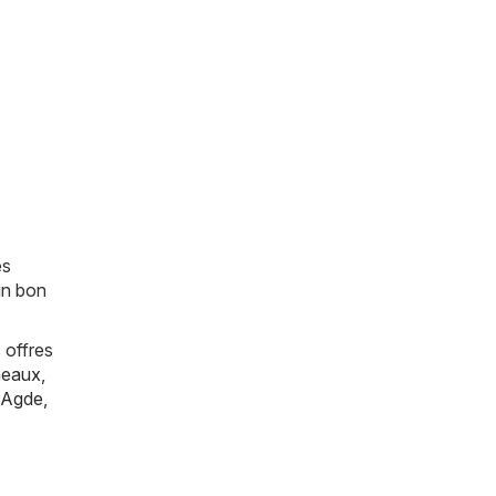
es
un bon
 offres
eaux
,
Agde
,