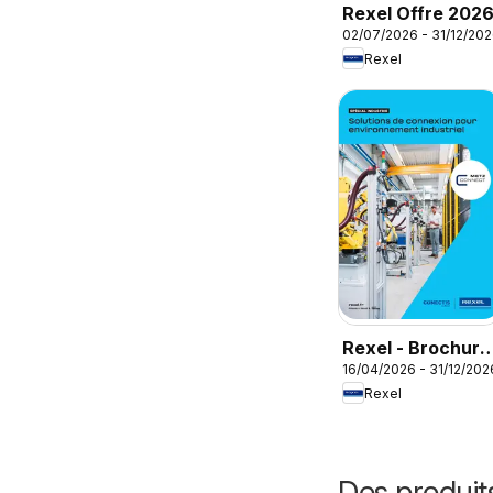
Rexel Offre 202
02/07/2026 - 31/12/20
Rexel
Rexel - Brochure
16/04/2026 - 31/12/202
spécial industrie
Rexel
Des produit