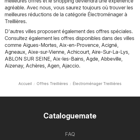
meilleures offres et le shopping deviendra une expérience
agréable. Avec nous, vous saurez toujours où trouver les
meilleures réductions de la catégorie Électroménager à
Treillières.
D'autres villes proposent également des offres spéciales.
Consultez également les offres disponibles dans des villes
comme
Aigues-Mortes
,
Aix-en-Provence
,
Acigné
,
Agneaux
,
Aixe-sur-Vienne
,
Achicourt
,
Aire-Sur-La-Lys
,
ABLON SUR SEINE
,
Aix-les-Bains
,
Agde
,
Abbeville
,
Aizenay
,
Achères
,
Agen
,
Ajaccio
.
Accueil
Offres Treillières
Électroménager Treillières
Cataloguemate
FAQ