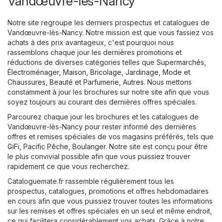
Vandœuvre-lès-Nancy
Notre site regroupe les derniers prospectus et catalogues de
Vandœuvre-lès-Nancy. Notre mission est que vous fassiez vos
achats à des prix avantageux, c'est pourquoi nous
rassemblons chaque jour les dernières promotions et
réductions de diverses catégories telles que
Supermarchés
,
Électroménager
,
Maison, Bricolage, Jardinage
,
Mode et
Chaussures
,
Beauté et Parfumerie
,
Autres
. Nous mettons
constamment à jour les brochures sur notre site afin que vous
soyez toujours au courant des dernières offres spéciales.
Parcourez chaque jour les brochures et les catalogues de
Vandœuvre-lès-Nancy pour rester informé des dernières
offres et remises spéciales de vos magasins préférés, tels que
GiFi
,
Pacific Pêche
,
Boulanger
. Notre site est conçu pour être
le plus convivial possible afin que vous puissiez trouver
rapidement ce que vous recherchez.
Cataloguemate.fr rassemble régulièrement tous les
prospectus, catalogues, promotions et offres hebdomadaires
en cours afin que vous puissiez trouver toutes les informations
sur les remises et offres spéciales en un seul et même endroit,
ce qui facilitera considérablement vos achats. Grâce à notre