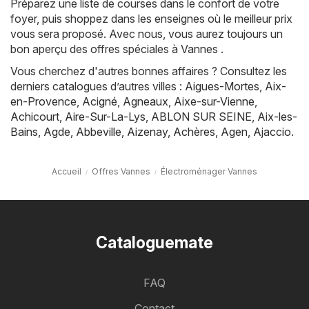
Préparez une liste de courses dans le confort de votre
foyer, puis shoppez dans les enseignes où le meilleur prix
vous sera proposé. Avec nous, vous aurez toujours un
bon aperçu des offres spéciales à Vannes .
Vous cherchez d'autres bonnes affaires ? Consultez les
derniers catalogues d’autres villes :
Aigues-Mortes
,
Aix-
en-Provence
,
Acigné
,
Agneaux
,
Aixe-sur-Vienne
,
Achicourt
,
Aire-Sur-La-Lys
,
ABLON SUR SEINE
,
Aix-les-
Bains
,
Agde
,
Abbeville
,
Aizenay
,
Achères
,
Agen
,
Ajaccio
.
Accueil
Offres Vannes
Électroménager Vannes
Cataloguemate
FAQ
Contact