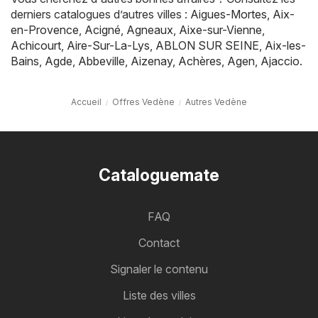
derniers catalogues d’autres villes :
Aigues-Mortes
,
Aix-
en-Provence
,
Acigné
,
Agneaux
,
Aixe-sur-Vienne
,
Achicourt
,
Aire-Sur-La-Lys
,
ABLON SUR SEINE
,
Aix-les-
Bains
,
Agde
,
Abbeville
,
Aizenay
,
Achères
,
Agen
,
Ajaccio
.
Accueil
Offres Vedène
Autres Vedène
Cataloguemate
FAQ
Contact
Signaler le contenu
Liste des villes