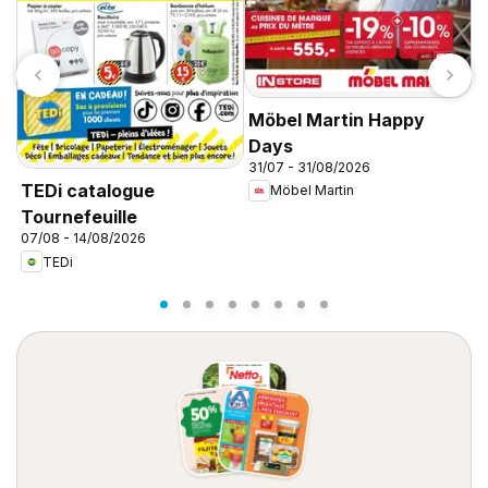
Möbel Martin Happy
Days
31/07 - 31/08/2026
C
TEDi catalogue
Möbel Martin
d
Tournefeuille
d
07/08 - 14/08/2026
TEDi