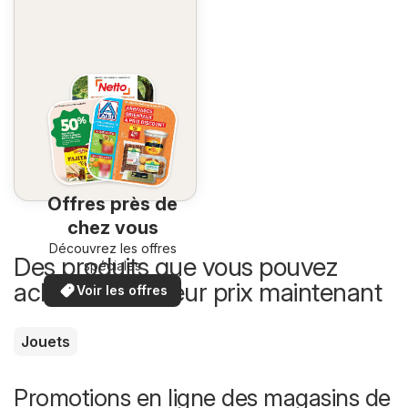
Offres près de
chez vous
Découvrez les offres
Des produits que vous pouvez
spéciales
acheter à meilleur prix maintenant
Voir les offres
Jouets
Promotions en ligne des magasins de