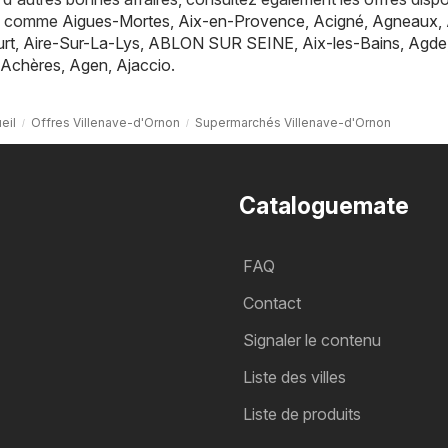
es, comme
Aigues-Mortes
,
Aix-en-Provence
,
Acigné
,
Agneaux
,
rt
,
Aire-Sur-La-Lys
,
ABLON SUR SEINE
,
Aix-les-Bains
,
Agde
Achères
,
Agen
,
Ajaccio
.
eil
Offres Villenave-d'Ornon
Supermarchés Villenave-d'Ornon
Cataloguemate
FAQ
Contact
Signaler le contenu
Liste des villes
Liste de produits