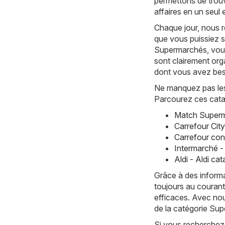
permettons de trouv
affaires en un seul
Chaque jour, nous r
que vous puissiez s
Supermarchés, vous
sont clairement org
dont vous avez bes
Ne manquez pas les 
Parcourez ces cata
Match Superm
Carrefour Cit
Carrefour con
Intermarché -
Aldi - Aldi c
Grâce à des informa
toujours au courant
efficaces. Avec nou
de la catégorie Su
Si vous recherchez 