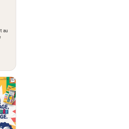
t au
e