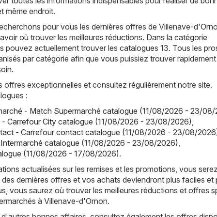
er toutes les informations indispensables pour réaliser de bon
 et même endroit.
echerchons pour vous les dernières offres de Villenave-d'Orno
avoir où trouver les meilleures réductions. Dans la catégorie
 pouvez actuellement trouver les catalogues 13. Tous les pr
anisés par catégorie afin que vous puissiez trouver rapidement
oin.
offres exceptionnelles et consultez régulièrement notre site.
logues :
arché - Match Supermarché catalogue (11/08/2026 - 23/08/
y - Carrefour City catalogue (11/08/2026 - 23/08/2026)
,
tact - Carrefour contact catalogue (11/08/2026 - 23/08/2026
 Intermarché catalogue (11/08/2026 - 23/08/2026)
,
atalogue (11/08/2026 - 17/08/2026)
.
tions actualisées sur les remises et les promotions, vous sere
 des dernières offres et vos achats deviendront plus faciles et 
s, vous saurez où trouver les meilleures réductions et offres s
permarchés à Villenave-d'Ornon.
d'autres bonnes affaires, consultez également les offres dispo