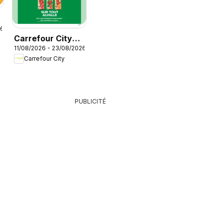
26
Carrefour City
é
11/08/2026 - 23/08/2026
catalogue
Carrefour City
PUBLICITÉ