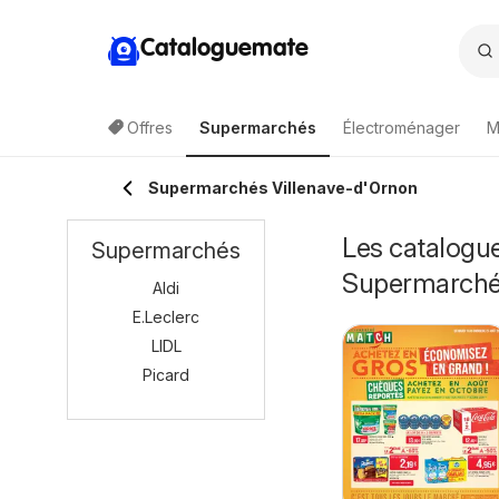
Cataloguemate
Offres
Supermarchés
Électroménager
M
Supermarchés Villenave-d'Ornon
Les catalogue
Supermarchés
Supermarch
Aldi
E.Leclerc
LIDL
Picard