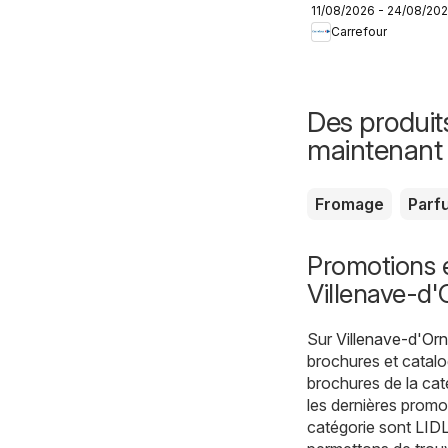
11/08/2026 - 24/08/20
Produits laitiers
Carrefour
& végétaux
Des produit
maintenant
Fromage
Parf
Promotions 
Villenave-d
Sur
Villenave-d'Or
brochures et catalo
brochures de la ca
les dernières promo
catégorie sont
LID