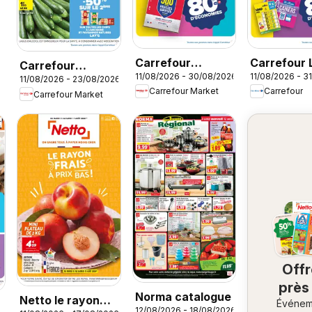
Carrefour
Carrefour 
Carrefour
11/08/2026 - 30/08/2026
11/08/2026 - 3
Market Rentrée
la plage, la
11/08/2026 - 23/08/2026
Market Barbecue
Carrefour Market
Carrefour
Carrefour Market
des classes 3
rentrée à l
Off
près
Norma catalogue
Netto le rayon
Événem
ch
12/08/2026 - 18/08/2026