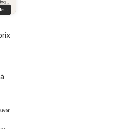
ing
us
 et
 les
es
es
les
rix
 à
ouver