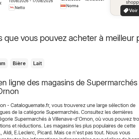
11/08/2026 - 17/08/2026
frais à prix bas
shopp
26
vo
Norma
locaux
Netto
Voir
offr
offr
spécia
s que vous pouvez acheter à meilleur p
um
Bière
Lait
en ligne des magasins de Supermarchés
'Ornon
non - Cataloguemate.fr
, vous trouverez une large sélection de
gues de la catégorie
Supermarchés
. Consultez les dernières
tégorie Supermarchés à Villenave-d'Ornon, où vous pouvez tr
tions et réductions. Les magasins les plus populaires de cette
L
,
Aldi
,
E.Leclerc
,
Picard
. Mais ce n'est pas tout. Nous vous