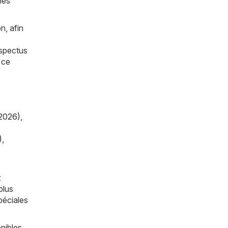
nes
n, afin
ospectus
 ce
2026)
,
)
,
z
plus
péciales
nibles