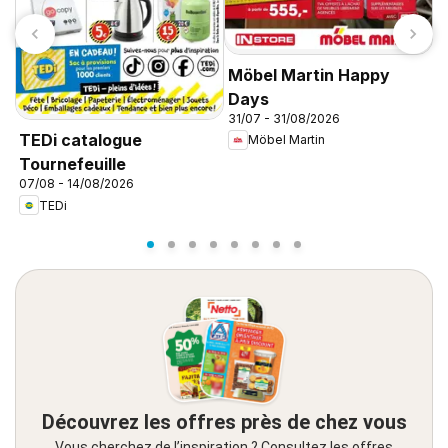
Möbel Martin Happy
Days
31/07 - 31/08/2026
C
TEDi catalogue
Möbel Martin
d
Tournefeuille
d
07/08 - 14/08/2026
TEDi
Découvrez les offres près de chez vous
Vous cherchez de l’inspiration ? Consultez les offres