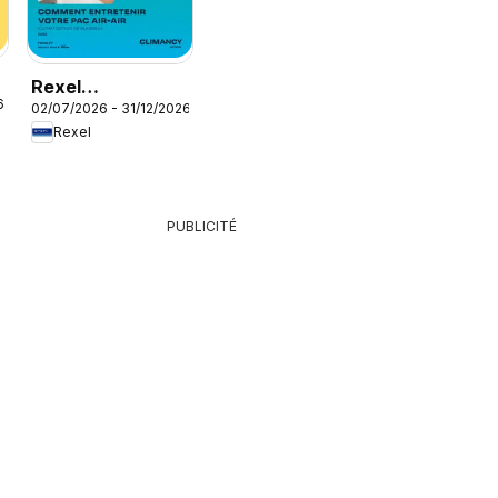
Rexel
6
02/07/2026 - 31/12/2026
Climatisation
Rexel
réversible
PUBLICITÉ