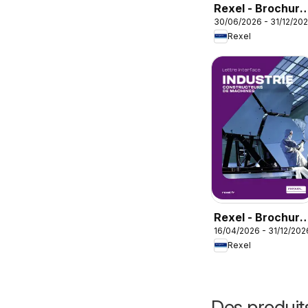
Rexel - Brochure
30/06/2026 - 31/12/20
rafraichisseur
Rexel
d'air
Rexel - Brochure
16/04/2026 - 31/12/202
industrie
Rexel
Des produit