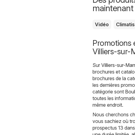
maintenant
Vidéo
Climati
Promotions 
Villiers-sur
Sur
Villiers-sur-Ma
brochures et catalo
brochures de la cat
les dernières promo
catégorie sont
Boul
toutes les informati
même endroit.
Nous cherchons chaq
vous sachiez où tro
prospectus 13 dans 
une durée limitée, 