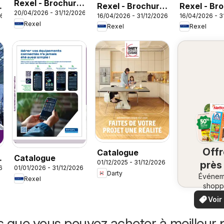
Rexel - Brochure
Rexel - Brochure
Rexel - Br
20/04/2026 - 31/12/2026
Sanitaire
26
16/04/2026 - 31/12/2026
16/04/2026 - 3
spécial industrie
agro phar
Rexel
Rexel
Rexel
Off
Catalogue
Catalogue
01/12/2025 - 31/12/2026
près
6
01/01/2026 - 31/12/2026
Darty
Événem
ch
Rexel
shopp
vo
locaux
Voir
offr
offr
spécia
s que vous pouvez acheter à meilleur p