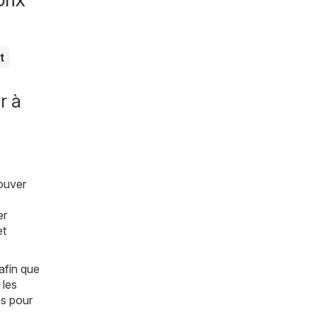
t
r à
rouver
er
et
afin que
 les
es pour