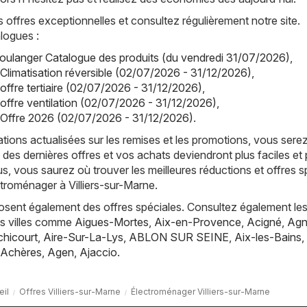
offres exceptionnelles et consultez régulièrement notre site.
logues :
oulanger Catalogue des produits (du vendredi 31/07/2026)
,
 Climatisation réversible (02/07/2026 - 31/12/2026)
,
offre tertiaire (02/07/2026 - 31/12/2026)
,
 offre ventilation (02/07/2026 - 31/12/2026)
,
 Offre 2026 (02/07/2026 - 31/12/2026)
.
tions actualisées sur les remises et les promotions, vous sere
 des dernières offres et vos achats deviendront plus faciles et 
s, vous saurez où trouver les meilleures réductions et offres s
ctroménager à Villiers-sur-Marne.
posent également des offres spéciales. Consultez également les
es villes comme
Aigues-Mortes
,
Aix-en-Provence
,
Acigné
,
Agn
hicourt
,
Aire-Sur-La-Lys
,
ABLON SUR SEINE
,
Aix-les-Bains
,
Achères
,
Agen
,
Ajaccio
.
eil
Offres Villiers-sur-Marne
Électroménager Villiers-sur-Marne