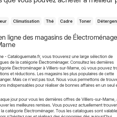
seur
Climatisation
Thé
Cadre
Toner
Détergen
en ligne des magasins de Électroménage
-Marne
rne - Cataloguemate.fr
, vous trouverez une large sélection de
gues de la catégorie
Électroménager
. Consultez les dernières
égorie Électroménager à Villiers-sur-Marne, où vous pouvez t
tions et réductions. Les magasins les plus populaires de cette
anger
. Mais ce n'est pas tout. Nous vous permettons de trouv
ons indispensables pour réaliser de bonnes affaires en un seul 
ue jour pour vous les dernières offres de Villiers-sur-Marne, 
uver les meilleures remises. Vous pouvez actuellement trouver
la catégorie Électroménager. Tous les catalogues sont valabl
alors n'hésitez pas et réalisez des économies dès aujourd'hui.