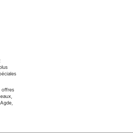
z
plus
péciales
 offres
eaux
,
Agde
,