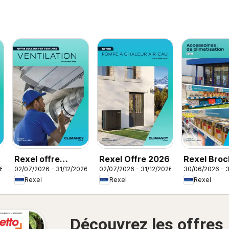
Rexel offre
Rexel Offre 2026
Rexel Broc
26
02/07/2026 - 31/12/2026
02/07/2026 - 31/12/2026
30/06/2026 - 3
ventilation
accessoire
Rexel
Rexel
Rexel
climatisati
Découvrez les offres