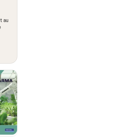
t au
e