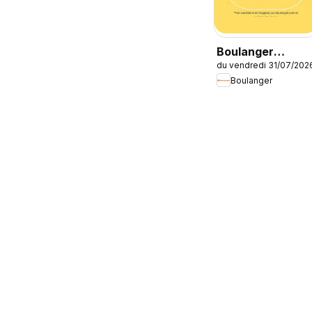
Boulanger
du vendredi 31/07/202
Catalogue des
Boulanger
produits