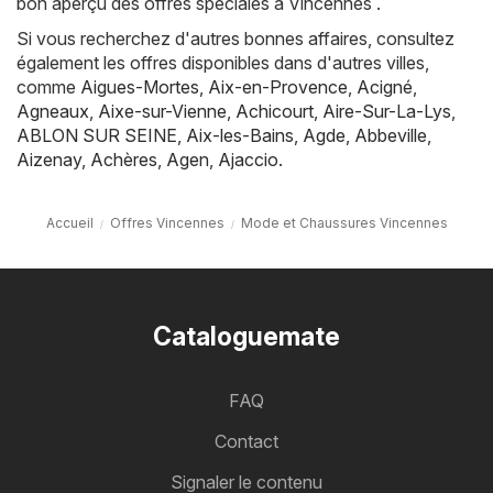
bon aperçu des offres spéciales à Vincennes .
Si vous recherchez d'autres bonnes affaires, consultez
également les offres disponibles dans d'autres villes,
comme
Aigues-Mortes
,
Aix-en-Provence
,
Acigné
,
Agneaux
,
Aixe-sur-Vienne
,
Achicourt
,
Aire-Sur-La-Lys
,
ABLON SUR SEINE
,
Aix-les-Bains
,
Agde
,
Abbeville
,
Aizenay
,
Achères
,
Agen
,
Ajaccio
.
Accueil
Offres Vincennes
Mode et Chaussures Vincennes
Cataloguemate
FAQ
Contact
Signaler le contenu