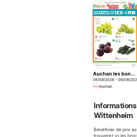
Auchan les bons
06/08/2026 - 09/08/20
plans du week-
Auchan
end dans votre
super
Informations
Wittenheim
Bénéficier de prix a
trouverez ici les br