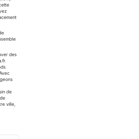
cette
uvez
icacement
de
ensemble
uver des
.fr
.
nds.
 Avec
ageons
sin de
 de
e ville,