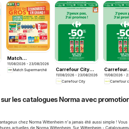
Match
11/08/2026 - 23/08/2026
Supermarché
Carrefour City
Carrefour
Match Supermarché
catalogue
26
11/08/2026 - 23/08/2026
11/08/2026 - 
catalogue
contact
Carrefour City
Carrefour 
catalogue
 sur les catalogues Norma avec promotio
vantageux chez Norma Wittenheim n'a jamais été aussi simple ! Vous
ochures actuelles de Norma Wittenheim. Sur
Wittenheim - Cataloguema