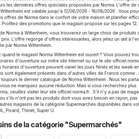
urs les dernières offres spéciales proposées par Norma. L'offre de 
ittenheim est valable jusqu'à 12/08/2026 - 18/08/2026 . Vous po
es offres de Norma dans le confort de votre maison et planifier eff
. Profitez des promotions que le magasin propose sur les pages 12.
de Norma à Wittenheim, vous trouverez un large choix de produits 
 prix. L'offre regorge d'offres intéressantes, alors jetez un œil à l'
e par Norma Wittenheim.
quand le magasin Norma Wittenheim est ouvert ? Vous pouvez tro
oraires d'ouverture sur notre site Internet ou sur le site officiel
norma
 horaires d'ouverture peuvent varier les jours fériés et les week-e
s sont également présents dans d'autres villes de France comme .
 toujours le dernier catalogue de Norma Wittenheim . Nous les part
 vous ne manquiez aucune réduction. Mais si vous recherchez plus
ma, veuillez visiter leur site officiel
norma.fr
. S'il n'y a pas de maga
ou s'ils n'ont pas les produits dont vous avez besoin en rayon, pas
'autres magasins de la catégorie
Supermarchés
disponibles dans votr
DL
,
Picard
,
Thiriet
,
Super U
.
ins de la catégorie "Supermarchés"