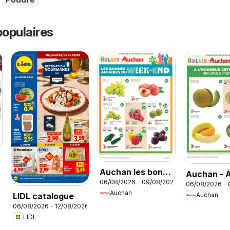
opulaires
Auchan les bons
26
Auchan - 
06/08/2026 - 09/08/2026
plans du week-
06/08/2026 -
l'honneur 
Auchan
LIDL catalogue
Auchan
end dans votre
semaine
06/08/2026 - 12/08/2026
hyper
LIDL