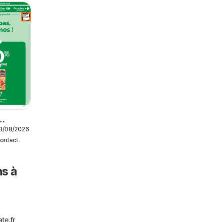
23/08/2026
contact
ns à
te.fr
,