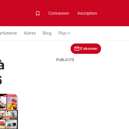
Connexion
Inscription
arfumerie
Autres
Blog
Plus
S'abonner
à
PUBLICITÉ
6