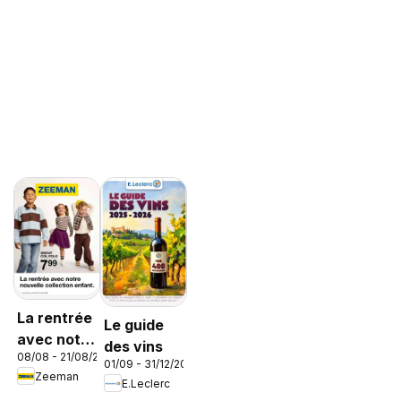
La rentrée
Le guide
avec notre
des vins
08/08 - 21/08/2026
nouvelle
01/09 - 31/12/2026
Zeeman
collection
E.Leclerc