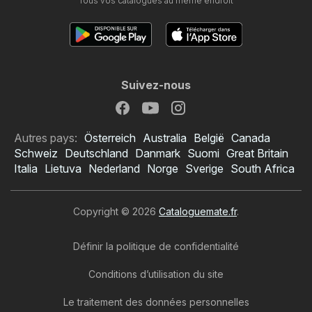
Tous vos catalogues au même endroit
Suivez-nous
Autres pays:
Österreich
Australia
België
Canada
Schweiz
Deutschland
Danmark
Suomi
Great Britain
Italia
Lietuva
Nederland
Norge
Sverige
South Africa
Copyright © 2026
Cataloguemate.fr
.
Définir la politique de confidentialité
Conditions d’utilisation du site
Le traitement des données personnelles
Catalogue Picard