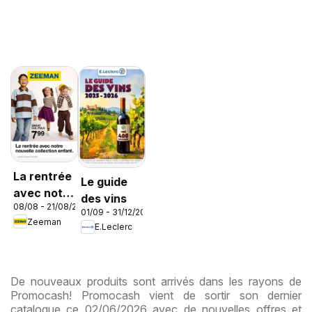
La rentrée
Le guide
avec notre
des vins
08/08 - 21/08/2026
nouvelle
01/09 - 31/12/2026
Zeeman
collection
E.Leclerc
enfant
De nouveaux produits sont arrivés dans les rayons de
Promocash! Promocash vient de sortir son dernier
catalogue ce 02/06/2026 avec de nouvelles offres et