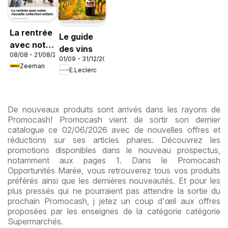
La rentrée
Le guide
avec notre
des vins
08/08 - 21/08/2026
nouvelle
01/09 - 31/12/2026
Zeeman
collection
E.Leclerc
enfant
De nouveaux produits sont arrivés dans les rayons de
Promocash! Promocash vient de sortir son dernier
catalogue ce 02/06/2026 avec de nouvelles offres et
réductions sur ses articles phares. Découvrez les
promotions disponibles dans le nouveau prospectus,
notamment aux pages 1. Dans le Promocash
Opportunités Marée, vous retrouverez tous vos produits
préférés ainsi que les dernières nouveautés. Et pour les
plus pressés qui ne pourraient pas attendre la sortie du
prochain Promocash, j jetez un coup d'œil aux offres
proposées par les enseignes de la catégorie catégorie
Supermarchés.