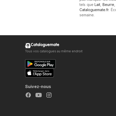
tels que
Lait
,
Beurre
Cataloguemate.fr
. É
semaine.
Cataloguemate
Tous vos catalogues au même endroit
Suivez-nous