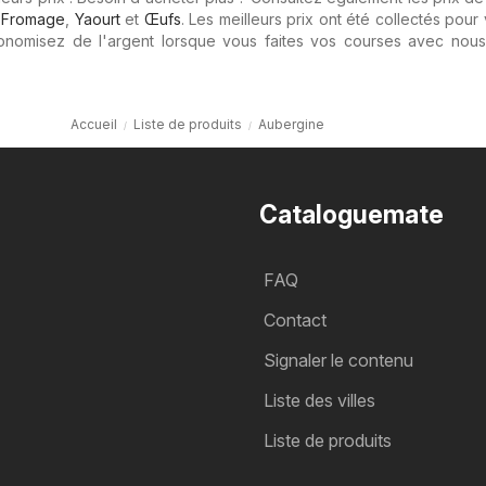
,
Fromage
,
Yaourt
et
Œufs
. Les meilleurs prix ont été collectés pour
conomisez de l'argent lorsque vous faites vos courses avec nou
Accueil
Liste de produits
Aubergine
Cataloguemate
FAQ
Contact
Signaler le contenu
Liste des villes
Liste de produits