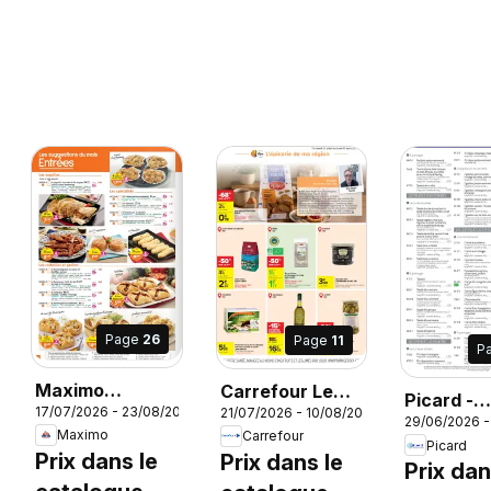
Page
26
Page
11
P
Maximo
Carrefour Le
Picard -
17/07/2026 - 23/08/2026
21/07/2026 - 10/08/2026
catalogue
meilleur de ma
29/06/2026 -
Catalogu
Maximo
Carrefour
région
Picard
Trimestri
26
Prix dans le
Prix dans le
Prix dan