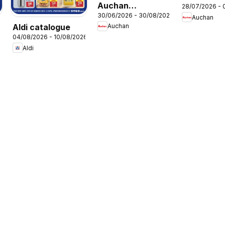
Auchan
28/07/2026 - 
promos du
30/06/2026 - 30/08/2026
Cartables,
Auchan
moment
Aldi catalogue
Auchan
rentrée
04/08/2026 - 10/08/2026
Aldi