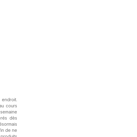
endroit.
au cours
e semaine
érés dès
ésormais
fin de ne
 produits