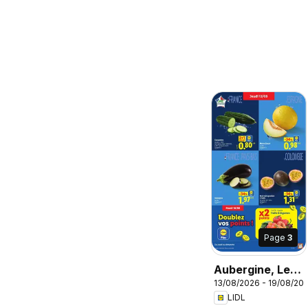
Page
3
Aubergine, Le
13/08/2026 - 19/08/20
kilo Catégorie 1
LIDL