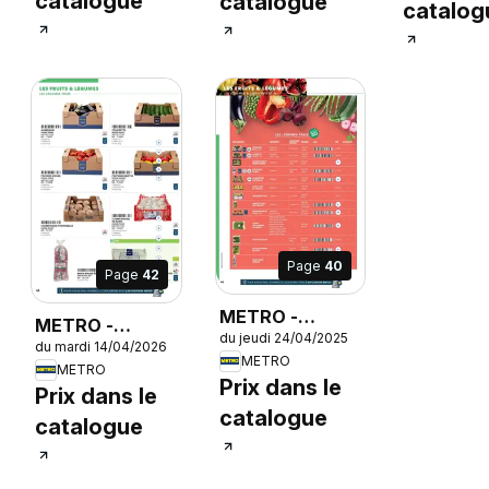
catalogue
catalogue
catalog
Page
40
Page
42
METRO -
METRO -
du jeudi 24/04/2025
Restauration
du mardi 14/04/2026
Restauration
METRO
rapide
METRO
rapide
Prix dans le
Prix dans le
catalogue
catalogue