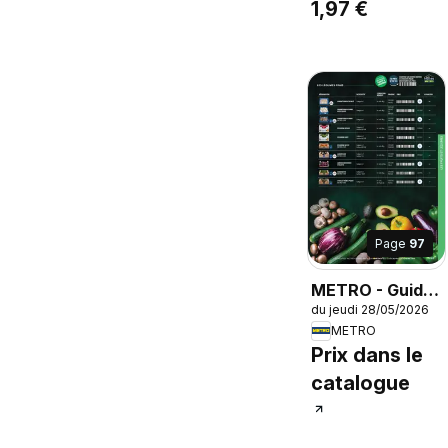
1,97 €
Page
97
METRO - Guide
du jeudi 28/05/2026
Italie
METRO
Prix dans le
catalogue