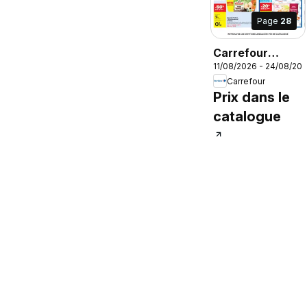
Page
28
Carrefour
11/08/2026 - 24/08/20
Produits laitiers
Carrefour
& végétaux
Prix dans le
catalogue