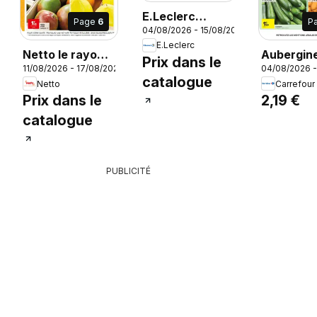
E.Leclerc
Page
6
P
04/08/2026 - 15/08/2026
catalogue
E.Leclerc
Netto le rayon
Aubergin
Prix dans le
26
11/08/2026 - 17/08/2026
04/08/2026 -
frais à prix bas
Aubergin
catalogue
Netto
Carrefour
Catégorie
Prix dans le
2,19 €
calibre 3
catalogue
g.
PUBLICITÉ