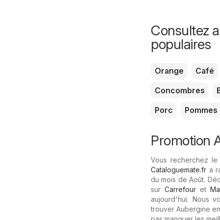
Consultez au
populaires
Orange
Café
Concombres
Porc
Pommes
Promotion Au
Vous recherchez le 
Cataloguemate.fr
a r
du mois de Août. Déc
sur
Carrefour
et
Ma
aujourd'hui. Nous 
trouver Aubergine en 
pas manquer les meill