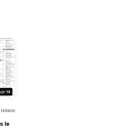
age
14
 13/09/2026
e
el
s le