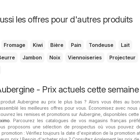
ssi les offres pour d'autres produits
Fromage
Kiwi
Bière
Pain
Tondeuse
Lait
Beurre
Jambon
Noix
Viennoiseries
Projecteur
bergine - Prix ​​actuels cette semaine
produit Aubergine au prix le plus bas ? Alors vous êtes au bon 
assemblé les meilleures offres pour vous. Économisez avec nous 
ouvrez les remises et promotions sur Aubergine, disponibles cett
ximo
. Parcourez les catalogues de vos magasins français préf
vous proposons une sélection de prospectus où vous pouvez d
promotion : Vérifiez toujours la date d'expiration de la promotion a
eurs prix ! Besoin d'acheter plus ? Consultez également les prix de