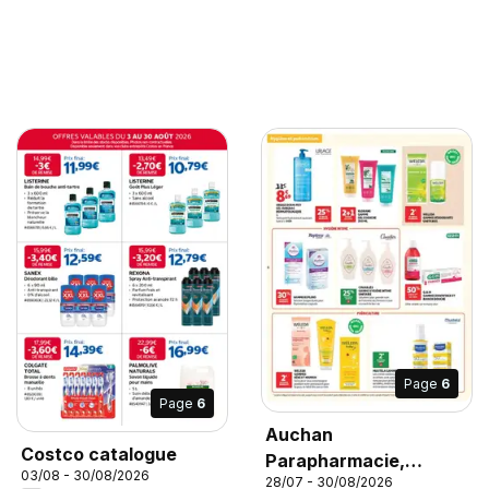
Page
6
Page
6
Auchan
Costco catalogue
Parapharmacie,
03/08 - 30/08/2026
28/07 - 30/08/2026
beauté