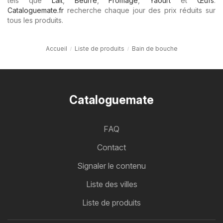
tels que
Lait
,
Beurre
,
Fromage
,
Yaourt
et
Œufs
.
Cataloguemate.fr
recherche chaque jour des prix réduits sur
tous les produits.
Accueil
Liste de produits
Bain de bouche
Cataloguemate
FAQ
Contact
Signaler le contenu
Liste des villes
Liste de produits