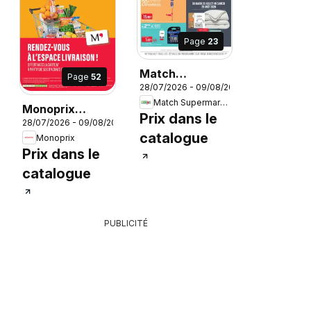
Page
23
Match
Page
52
28/07/2026 - 09/08/2026
Supermarché
Match Supermarché
catalogue
Monoprix
Prix dans le
026
28/07/2026 - 09/08/2026
catalogue
catalogue
Monoprix
Prix dans le
catalogue
PUBLICITÉ