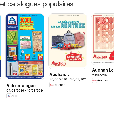
et catalogues populaires
Auchan Le
Auchan
28/07/2026 - 
promos du
30/06/2026 - 30/08/2026
Cartables,
Auchan
moment
Aldi catalogue
Auchan
rentrée
04/08/2026 - 10/08/2026
Aldi