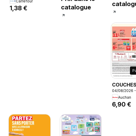
Carrefour
Splishers,
catalog
catalogue
1,38 €
PAMPERS
Tailles : 3 (x12),
4 (x11) ou 5
(x10).
P
COUCHE
04/08/2026 
PAMPERS
Auchan
DRY, Taill
6,90 €
x72, 9-14