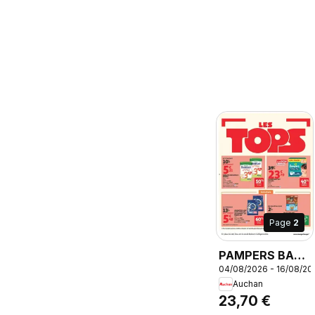
Page
2
PAMPERS BABY
04/08/2026 - 16/08/20
DRY COUCHES,
Auchan
PAMPERS BABY
23,70 €
DRY COUCHES