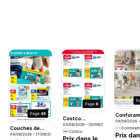
P
Page
8
Page
49
Confora
Costco
26
04/08/2026 
Rentrée à
03/08/2026 - 30/08/2026
catalogue
Couches de
Conforam
cassés
Costco
Prix dan
04/08/2026 - 17/08/2026
bain Jetable
Prix dans le