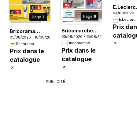
E.Leclerc
04/08/2026 -
catalogu
Page
6
Page
7
E.Leclerc
Prix dan
6
Bricomarché
Bricorama
catalog
05/08/2026 - 15/08/2026
catalogue
05/08/2026 - 16/08/2026
catalogue
Bricomarché
Bricorama
Prix dans le
Prix dans le
catalogue
catalogue
PUBLICITÉ