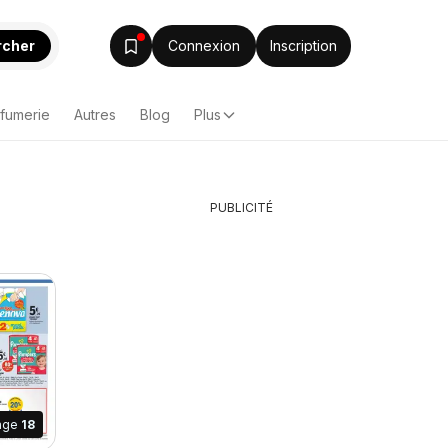
rcher
Connexion
Inscription
rfumerie
Autres
Blog
Plus
PUBLICITÉ
age
18