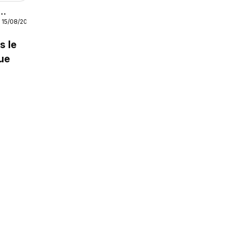
 15/08/2026
e
s le
ue