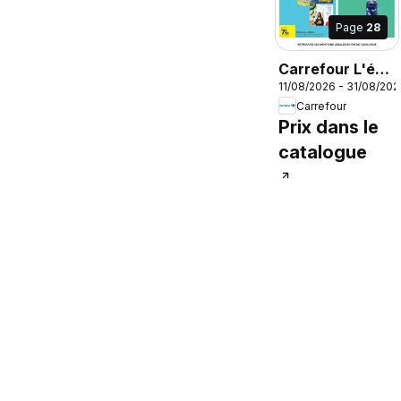
Page
28
Carrefour L'été
11/08/2026 - 31/08/202
à la plage, la
Carrefour
rentrée à la
Prix dans le
page
catalogue