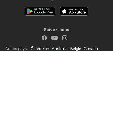
Suivez-nous
Autres pays:
Österreich
Australia
België
Canada
Schweiz
Deutschland
Danmark
Suomi
Great Britain
Italia
Lietuva
Nederland
Norge
Sverige
South Africa
Copyright © 2026
Cataloguemate.fr
.
Définir la politique de confidentialité
Conditions d’utilisation du site
Le traitement des données personnelles