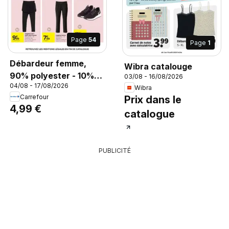
Page
54
Page
1
Débardeur femme,
Wibra catalouge
90% polyester - 10%
03/08 - 16/08/2026
04/08 - 17/08/2026
élasthanne. Différents
Wibra
Carrefour
Prix dans le
modèles et coloris. Du
4,99 €
S au XXL.
catalogue
PUBLICITÉ