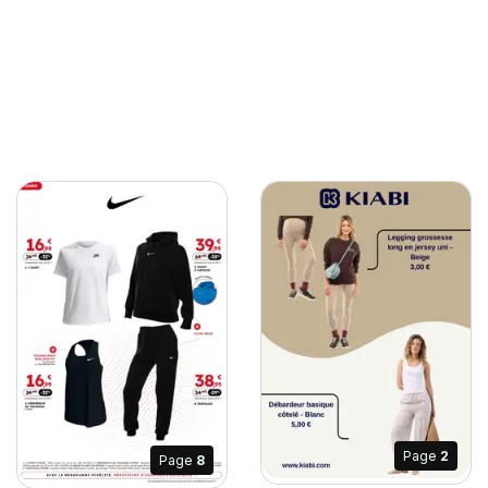
Page
2
Page
8