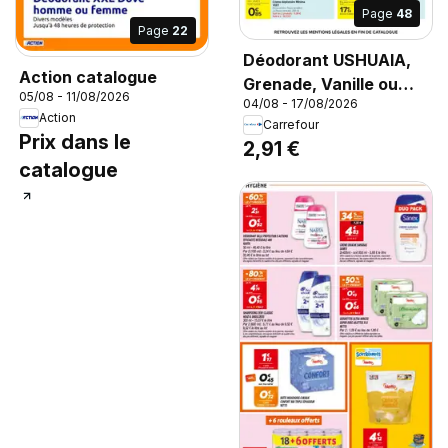
Page
48
Page
22
Déodorant USHUAIA,
Action catalogue
Grenade, Vanille ou
05/08 - 11/08/2026
04/08 - 17/08/2026
Orchidée, 200 ml.
Action
Carrefour
Prix dans le
2,91 €
catalogue