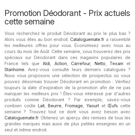
Promotion Déodorant - Prix ​​actuels
cette semaine
Vous recherchez le produit Déodorant au prix le plus bas ?
Alors vous êtes au bon endroit.
Cataloguemate.fr
a rassemblé
les meilleures offres pour vous. Économisez avec nous au
cours du mois de Août. Cette semaine, vous trouverez des prix
spéciaux sur Déodorant dans ces magasins populaires de
France tels que
Aldi
,
Action
,
Carrefour
,
Netto
,
Texam
et
Stanhome
. Avez-vous consulté leurs derniers catalogues ?
Nous vous proposons une sélection de prospectus où vous
pouvez désormais trouver Déodorant en promotion : Vérifiez
toujours la date d'expiration de la promotion afin de ne pas
manquer les meilleurs prix ! Êtes-vous intéressé par d'autres
produits comme Déodorant ? Par exemple, savez-vous
combien coûte
Lait
,
Beurre
,
Fromage
,
Yaourt
et
Œufs
cette
semaine ? Trouvez tout ce dont vous avez besoin avec
Cataloguemate.fr
. Obtenez un aperçu des remises de tous les
grandes marques mais aussi de plus petites enseignes en un
seul et même endroit.