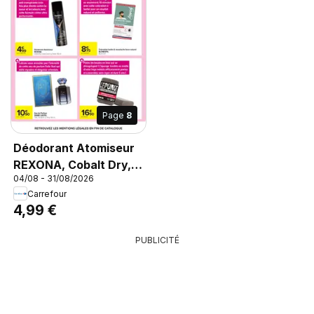
Page
8
Déodorant Atomiseur
REXONA, Cobalt Dry,
04/08 - 31/08/2026
Clean Scent ou Fresh,
Carrefour
150 ml
4,99 €
PUBLICITÉ