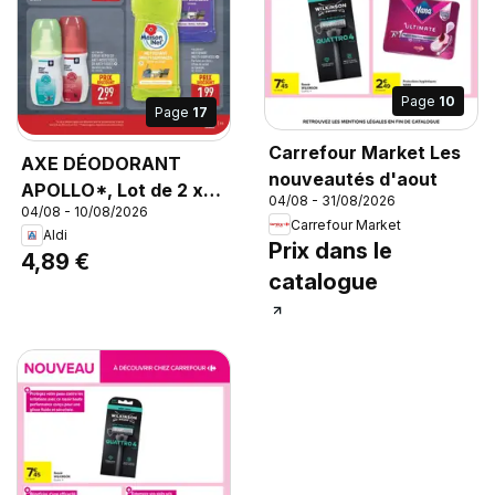
Page
10
Page
17
Carrefour Market Les
AXE DÉODORANT
nouveautés d'aout
APOLLO*, Lot de 2 x
04/08 - 31/08/2026
04/08 - 10/08/2026
200 ml, soit 400 ml.
Carrefour Market
Aldi
Prix dans le
4,89 €
catalogue