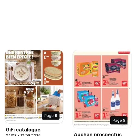
Page
9
Page
5
GiFi catalogue
Auchan prospectus
04/08 - 17/08/2026