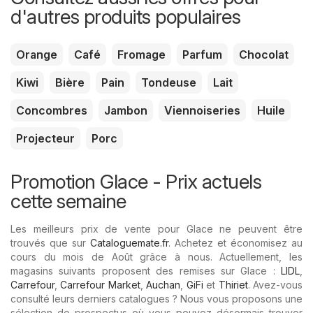
d'autres produits populaires
Orange
Café
Fromage
Parfum
Chocolat
Kiwi
Bière
Pain
Tondeuse
Lait
Concombres
Jambon
Viennoiseries
Huile
Projecteur
Porc
Promotion Glace - Prix ​​actuels
cette semaine
Les meilleurs prix de vente pour Glace ne peuvent être
trouvés que sur
Cataloguemate.fr
. Achetez et économisez au
cours du mois de Août grâce à nous. Actuellement, les
magasins suivants proposent des remises sur Glace :
LIDL
,
Carrefour
,
Carrefour Market
,
Auchan
,
GiFi
et
Thiriet
. Avez-vous
consulté leurs derniers catalogues ? Nous vous proposons une
sélection de prospectus où vous pouvez désormais trouver