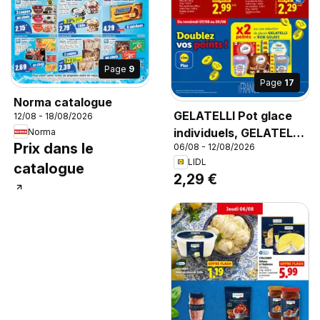
Page
9
Page
17
Norma catalogue
GELATELLI Pot glace
12/08 - 18/08/2026
individuels, GELATELLI
Norma
Prix dans le
06/08 - 12/08/2026
Pot glace individuels
LIDL
Le produit de 423 g
catalogue
2,29 €