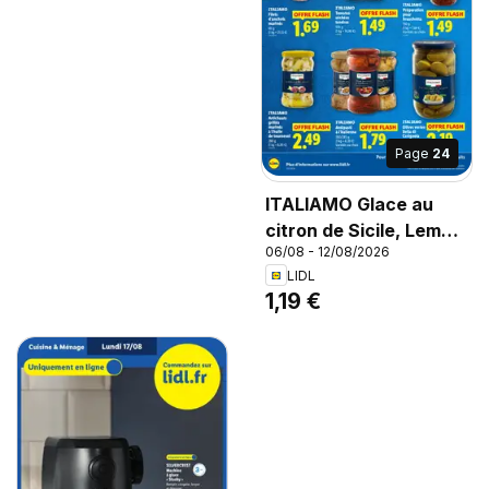
Page
24
ITALIAMO Glace au
citron de Sicile, Lemon
06/08 - 12/08/2026
Flavoured Ice Cream
LIDL
1,19 €