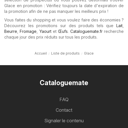
Glace en promotion : Vérifiez toujours la date d'expiration de
la promotion afin de ne pas manquer les meilleurs prix !
Vous faites du shopping et vous voulez faire des économies ?
Découvrez les promotions sur des produits tels que
Lait
,
Beurre
,
Fromage
,
Yaourt
et
Œufs
.
Cataloguemate.fr
recherche
chaque jour des prix réduits sur tous les produits.
Accueil
Liste de produits
Glace
Cataloguemate
FAQ
Contact
Signaler le contenu