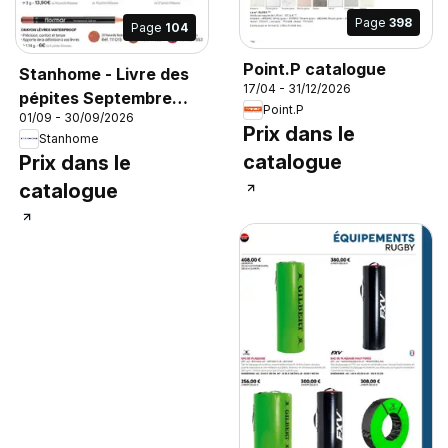
Page
398
Page
104
Point.P catalogue
Stanhome - Livre des
17/04 - 31/12/2026
pépites Septembre
Point.P
01/09 - 30/09/2026
2026
Prix dans le
Stanhome
catalogue
Prix dans le
catalogue