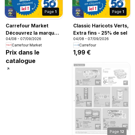
Page
1
Page
1
Carrefour Market
Classic Haricots Verts,
Découvrez la marque
Extra fins - 25% de sel
04/08 - 07/09/2026
04/08 - 07/09/2026
carrefour companino
Carrefour Market
Carrefour
Prix dans le
1,99 €
catalogue
Page
12