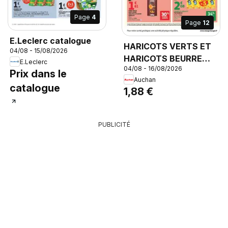
Page
4
Page
12
E.Leclerc catalogue
HARICOTS VERTS ET
04/08 - 15/08/2026
HARICOTS BEURRE
E.Leclerc
04/08 - 16/08/2026
CASSEGRAIN,
Prix dans le
Auchan
HARICOTS VERTS ET
catalogue
1,88 €
HARICOTS BEURRE
CASSEGRAIN Lot de 2
x 220g
PUBLICITÉ