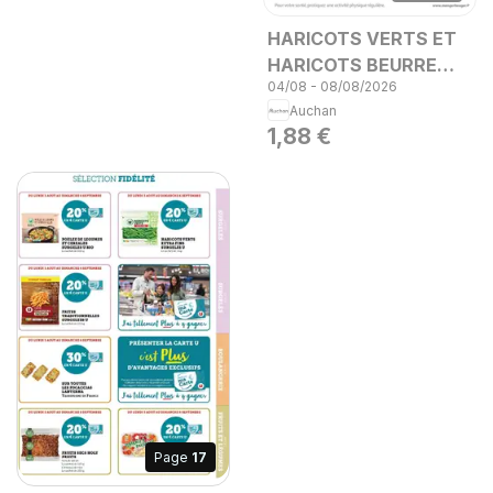
HARICOTS VERTS ET
HARICOTS BEURRE
04/08 - 08/08/2026
CASSEGRAIN, Lot de 2
Auchan
x 220 g
1,88 €
Page
17