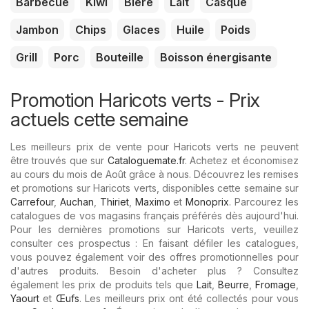
Barbecue
Kiwi
Bière
Lait
Casque
Jambon
Chips
Glaces
Huile
Poids
Grill
Porc
Bouteille
Boisson énergisante
Promotion Haricots verts - Prix ​​
actuels cette semaine
Les meilleurs prix de vente pour Haricots verts ne peuvent
être trouvés que sur
Cataloguemate.fr
. Achetez et économisez
au cours du mois de Août grâce à nous. Découvrez les remises
et promotions sur Haricots verts, disponibles cette semaine sur
Carrefour
,
Auchan
,
Thiriet
,
Maximo
et
Monoprix
. Parcourez les
catalogues de vos magasins français préférés dès aujourd'hui.
Pour les dernières promotions sur Haricots verts, veuillez
consulter ces prospectus : En faisant défiler les catalogues,
vous pouvez également voir des offres promotionnelles pour
d'autres produits. Besoin d'acheter plus ? Consultez
également les prix de produits tels que
Lait
,
Beurre
,
Fromage
,
Yaourt
et
Œufs
. Les meilleurs prix ont été collectés pour vous