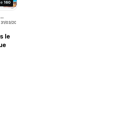
ge
160
 31/03/2027
AH
27
s le
ue