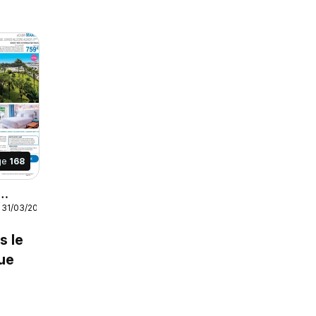
ge
168
 31/03/2027
AH
27
s le
ue