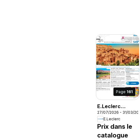
Page
161
E.Leclerc
27/07/2026 - 31/03/20
Voyages AH
E.Leclerc
2026/2027
Prix dans le
catalogue