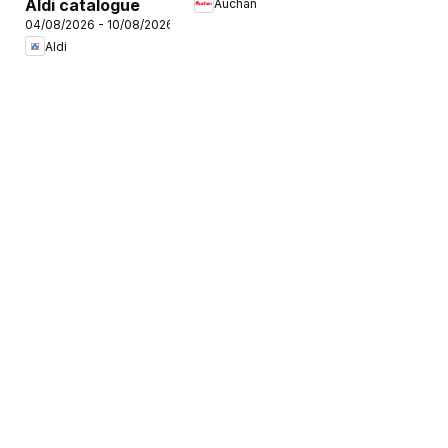
Aldi catalogue
Auchan
rentrée
04/08/2026 - 10/08/2026
Aldi