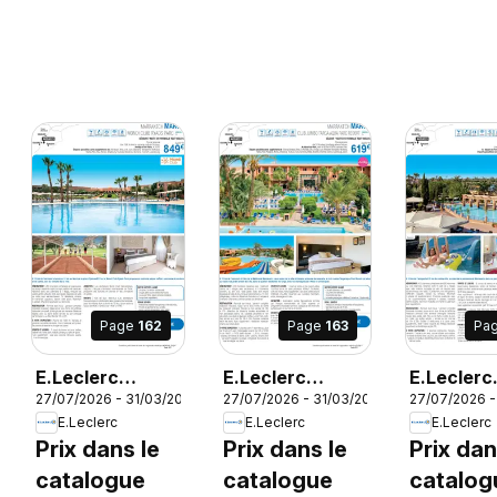
Page
162
Page
163
Pa
E.Leclerc
E.Leclerc
E.Leclerc
27
27/07/2026 - 31/03/2027
27/07/2026 - 31/03/2027
27/07/2026 -
Voyages AH
Voyages AH
Voyages 
E.Leclerc
E.Leclerc
E.Leclerc
2026/2027
2026/2027
2026/20
Prix dans le
Prix dans le
Prix dan
catalogue
catalogue
catalog