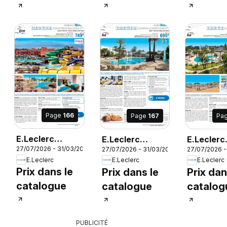
Page
166
Page
167
Pa
E.Leclerc
E.Leclerc
E.Leclerc
27/07/2026 - 31/03/2027
27
27/07/2026 - 31/03/2027
27/07/2026 -
Voyages AH
Voyages AH
Voyages 
E.Leclerc
E.Leclerc
E.Leclerc
2026/2027
2026/2027
2026/20
Prix dans le
Prix dans le
Prix dan
catalogue
catalogue
catalog
PUBLICITÉ