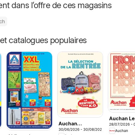
nt dans l’offre de ces magasins
ch
et catalogues populaires
Auchan Le
Auchan
28/07/2026 - 
promos du
30/06/2026 - 30/08/2026
Cartables,
Auchan
moment