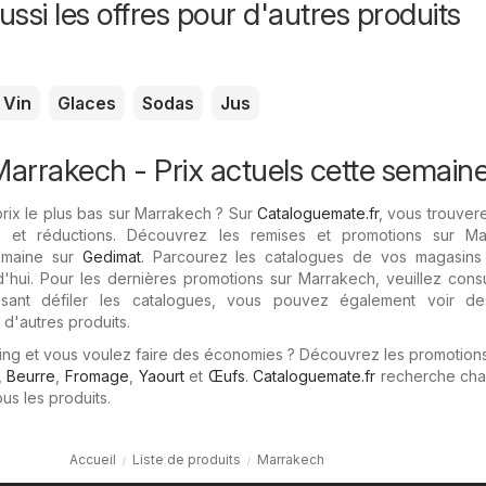
ssi les offres pour d'autres produits
Vin
Glaces
Sodas
Jus
arrakech - Prix ​​actuels cette semain
rix le plus bas sur Marrakech ? Sur
Cataloguemate.fr
, vous trouver
es et réductions. Découvrez les remises et promotions sur Ma
semaine sur
Gedimat
. Parcourez les catalogues de vos magasins 
'hui. Pour les dernières promotions sur Marrakech, veuillez cons
isant défiler les catalogues, vous pouvez également voir de
d'autres produits.
ing et vous voulez faire des économies ? Découvrez les promotion
,
Beurre
,
Fromage
,
Yaourt
et
Œufs
.
Cataloguemate.fr
recherche cha
ous les produits.
Accueil
Liste de produits
Marrakech