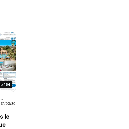
ge
164
 31/03/2027
AH
27
s le
ue