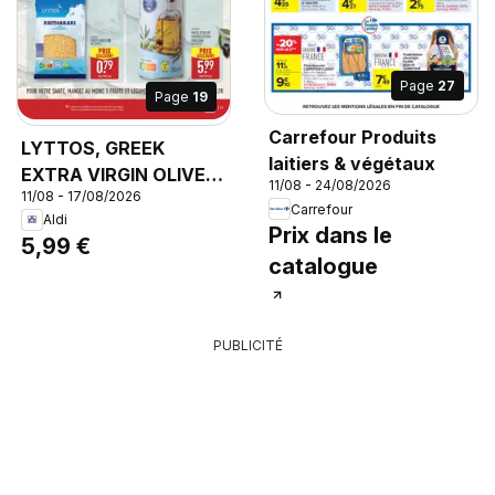
Page
27
Page
19
Carrefour Produits
LYTTOS, GREEK
laitiers & végétaux
EXTRA VIRGIN OLIVE
11/08 - 24/08/2026
11/08 - 17/08/2026
OIL, SUPERIOR
Carrefour
Aldi
CATEGORY OLIVE OIL.
Prix dans le
5,99 €
OBTAINED DIRECTLY
catalogue
FROM OLIVES AND
SOLELY BY
MECHANICAL MEANS
PUBLICITÉ