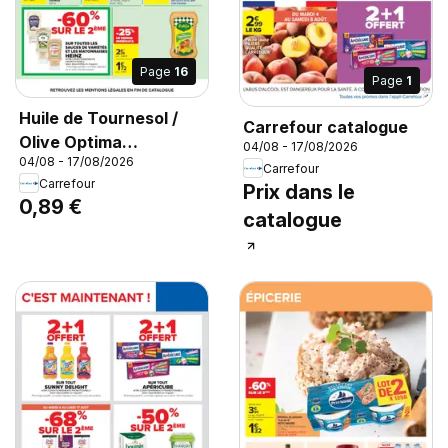
Page
16
Page
1
Huile de Tournesol /
Carrefour catalogue
Olive Optima
04/08 - 17/08/2026
04/08 - 17/08/2026
TRAMIER, Huile de
Carrefour
Carrefour
Prix dans le
Tournesol / Olive
0,89 €
Optima TRAMIER 500
catalogue
ml.