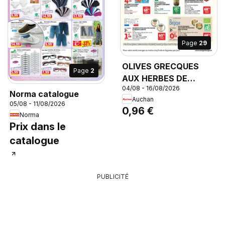
Page
29
OLIVES GRECQUES
Page
2
AUX HERBES DE
04/08 - 16/08/2026
PROVENCE PÈRE
Norma catalogue
Auchan
OLIVE BIO, 150 g
05/08 - 11/08/2026
0,96 €
Norma
Prix dans le
catalogue
PUBLICITÉ