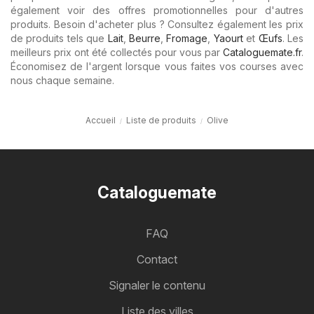
également voir des offres promotionnelles pour d'autres
produits. Besoin d'acheter plus ? Consultez également les prix
de produits tels que
Lait
,
Beurre
,
Fromage
,
Yaourt
et
Œufs
. Les
meilleurs prix ont été collectés pour vous par
Cataloguemate.fr
.
Économisez de l'argent lorsque vous faites vos courses avec
nous chaque semaine.
Accueil
Liste de produits
Olive
Cataloguemate
FAQ
Contact
Signaler le contenu
Liste des villes