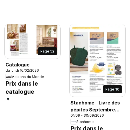
Page
52
Catalogue
du lundi 16/02/2026
Maisons du Monde
Prix dans le
Page
10
catalogue
Stanhome - Livre des
pépites Septembre
01/09 - 30/09/2026
2026
Stanhome
Prix dans le