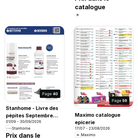
catalogue
Page
40
Page
59
Stanhome - Livre des
Maximo catalogue
pépites Septembre
epicerie
01/09 - 30/09/2026
2026
Stanhome
17/07 - 23/08/2026
Prix dans le
Maximo