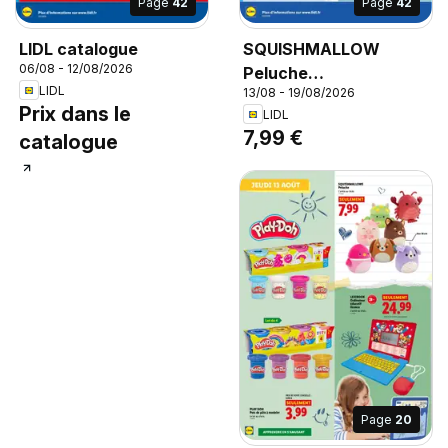
Page
42
Page
42
LIDL catalogue
SQUISHMALLOW
06/08 - 12/08/2026
Peluche
LIDL
13/08 - 19/08/2026
Squishmallows, L'unité
Prix dans le
LIDL
au choix.
7,99 €
catalogue
Page
20