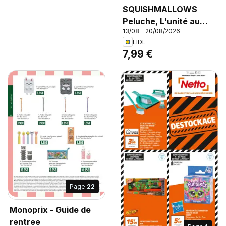
SQUISHMALLOWS
Peluche, L'unité au
13/08 - 20/08/2026
choix.
LIDL
7,99 €
Page
22
Monoprix - Guide de
rentree