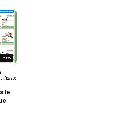
age
95
e
 31/12/2026
a
s le
ue