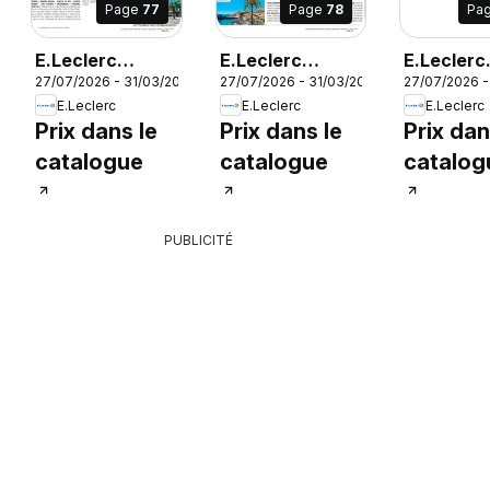
Page
77
Page
78
Pa
026
E.Leclerc
E.Leclerc
E.Leclerc
27/07/2026 - 31/03/2027
27/07/2026 - 31/03/2027
27/07/2026 -
Voyages AH
Voyages AH
Voyages 
E.Leclerc
E.Leclerc
E.Leclerc
2026/2027
2026/2027
2026/20
Prix dans le
Prix dans le
Prix dan
catalogue
catalogue
catalog
PUBLICITÉ