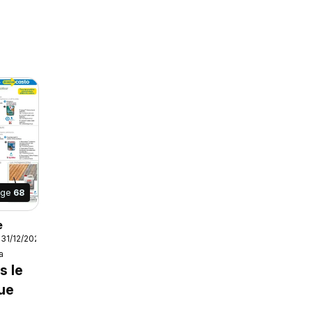
age
68
e
 31/12/2026
a
s le
ue