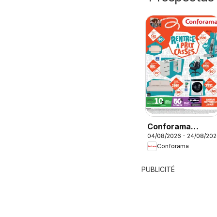
Conforama
04/08/2026 - 24/08/20
Rentrée à prix
Conforama
cassés
PUBLICITÉ