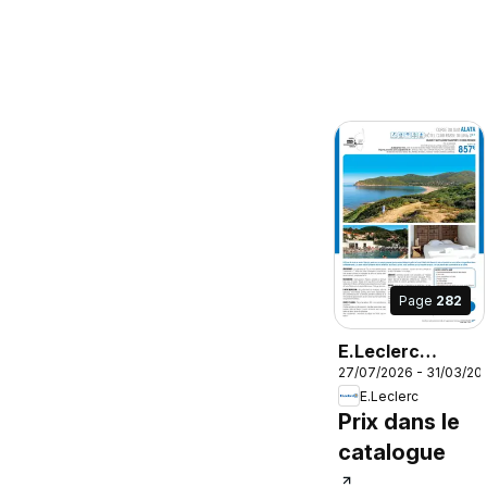
Page
282
E.Leclerc
27/07/2026 - 31/03/20
Voyages AH
E.Leclerc
2026/2027
Prix dans le
catalogue