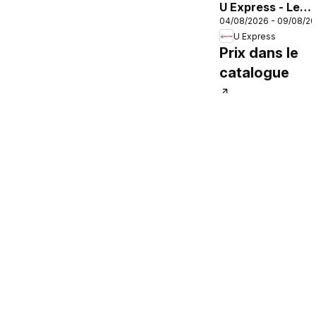
U Express - Le
04/08/2026 - 09/08/2
marché à prix
U Express
bas
Prix dans le
catalogue