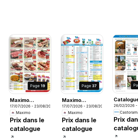
P
Page
19
Page
37
Catalogu
Maximo
Maximo
27
26/02/2026 -
17/07/2026 - 23/08/2026
17/07/2026 - 23/08/2026
catalogue
catalogue
Castoram
Maximo
Maximo
epicerie
epicerie
Prix dan
Prix dans le
Prix dans le
catalog
catalogue
catalogue