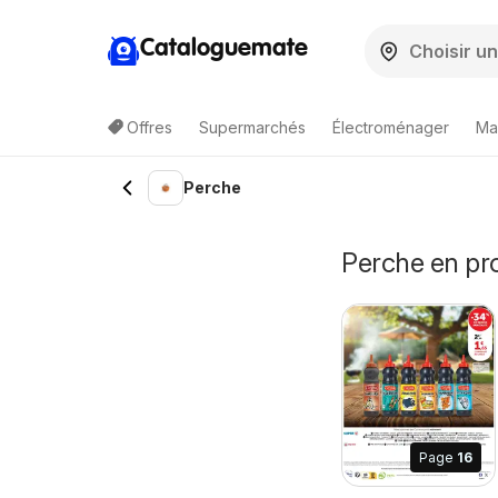
Cataloguemate
Offres
Supermarchés
Électroménager
Ma
Perche
Perche en pr
Page
16