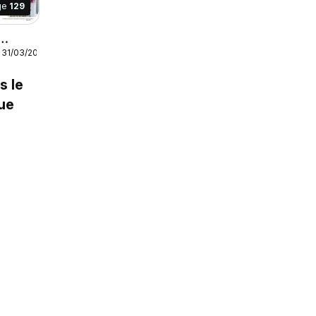
ge
129
 31/03/2027
AH
27
s le
ue