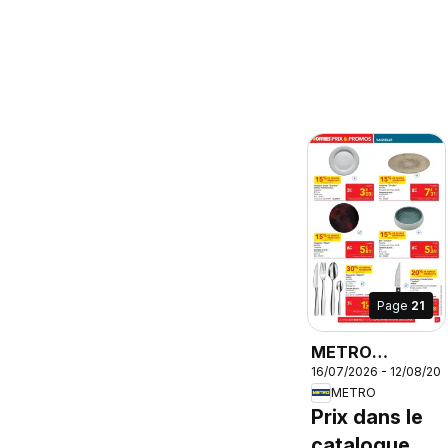
Page
21
METRO
16/07/2026 - 12/08/20
catalogue
METRO
Prix dans le
catalogue