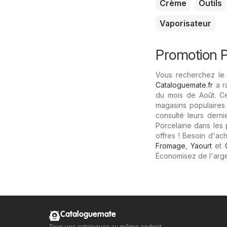
Crème
Outils
Vaporisateur
Promotion Po
Vous recherchez le 
Cataloguemate.fr
a r
du mois de Août. Ce
magasins populaires
consulté leurs dern
Porcelaine dans les 
offres ! Besoin d'ac
Fromage
,
Yaourt
et
Économisez de l'arge
Cataloguemate
Tous vos catalogues au même endroit