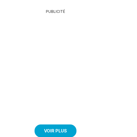
26,5 cm en
«Eglantin
cm «Acapulco»
porcelaine
porcelain
PUBLICITÉ
Eco+ 4
decorations to
choose from in
porcelain.
VOIR PLUS