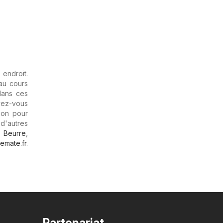
endroit.
au cours
dans ces
vez-vous
ion pour
 d'autres
,
Beurre
,
emate.fr
.