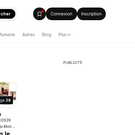
rcher
Connexion
Inscription
rfumerie
Autres
Blog
Plus
PUBLICITÉ
age
28
e
2/2026
Maisons du Monde
s le