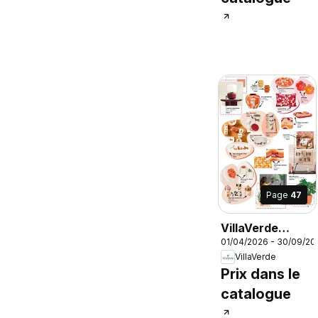
Page
47
VillaVerde
01/04/2026 - 30/09/20
catalogue
VillaVerde
Prix dans le
catalogue