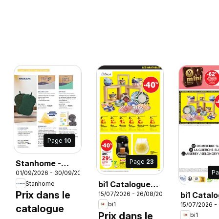
Page
10
Page
23
Stanhome -
P
01/09/2026 - 30/09/2026
Livre des
26
bi1 Catalogue
Stanhome
pépites
Prix dans le
15/07/2026 - 26/08/2026
bi1 Catal
supermarché
Septembre
bi1
15/07/2026 -
supermar
catalogue
2026
Prix dans le
bi1