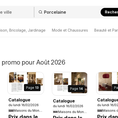
Reche
ison, Bricolage, Jardinage
Mode et Chaussures
Beauté et Pa
n promo pour Août 2026
Page
13
P
Page
14
Catalogue
Catalogu
Catalogue
du lundi 16/02/2026
du lundi 16/0
du lundi 16/02/2026
Maisons du Monde
Maisons du Monde
Prix dans le
Prix dan