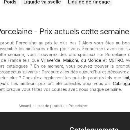
Poids
Liquide vaisselle
Liquide de rinçage
rcelaine - Prix ​​actuels cette semaine
produit Porcelaine au prix le plus bas ? Alors vous êtes au bon 
assemblé les meilleures offres pour vous. Économisez avec nous 
tte semaine, vous trouverez des prix spéciaux sur Porcelaine 
 de France tels que
VillaVerde
,
Maisons du Monde
et
METRO
. A
iers catalogues ? En ce moment, vous pouvez trouver la promot
prospectus suivants : Parcourez-les dès aujourd'hui et découvrez
heter plus ? Consultez également les prix de produits tels que
Lait
Œufs
. Les meilleurs prix ont été collectés pour vous par
Catalogu
nt lorsque vous faites vos courses avec nous chaque semaine.
Accueil
Liste de produits
Porcelaine