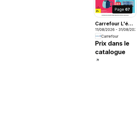
Page
67
Carrefour L'été
11/08/2026 - 31/08/202
à la plage, la
Carrefour
rentrée à la
Prix dans le
page
catalogue