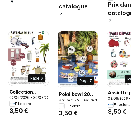
Prix dan
catalogue
catalog
Page
6
P
Page
7
Collection
Assiette 
Poké bowl 20
02/06/2026 - 30/08/2026
«lona» en
02/06/2026 
26,5 cm
26
02/06/2026 - 30/08/2026
cm «Acapulco»
E.Leclerc
E.Leclerc
porcelaine :
«Eglantin
E.Leclerc
Eco+ 4 décors
3,50 €
3,50 €
3,50 €
Assiette plate
porcelain
au choix en
26,5 cm,
Assiette 
porcelaine,
Assiette plate
26,5 cm
Poké bowl 20