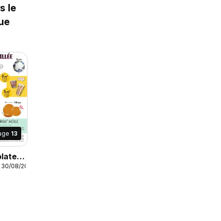
s le
ue
age
13
plate
- 30/08/2026
e» en
e,
plate