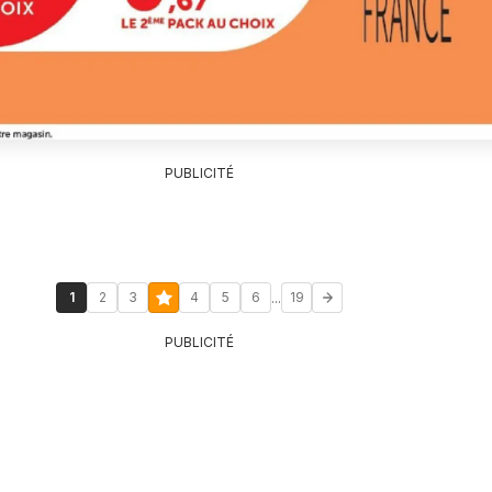
PUBLICITÉ
...
1
2
3
4
5
6
19
PUBLICITÉ