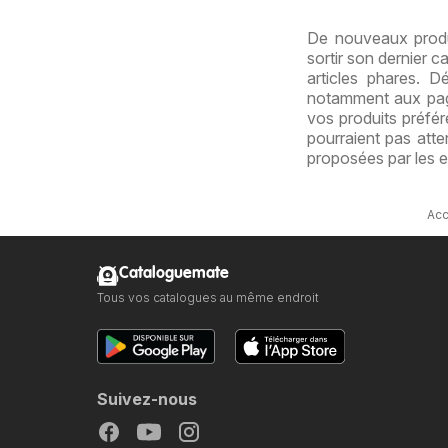
enfant
De nouveaux produ
sortir son dernier 
articles phares. 
notamment aux page
vos produits préfér
pourraient pas atte
proposées par les 
Acc
Cataloguemate
Tous vos catalogues au même endroit
Suivez-nous