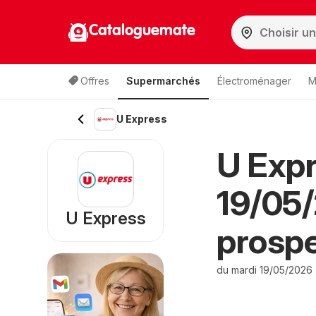
Cataloguemate
Offres
Supermarchés
Électroménager
M
U Express
U Expr
19/05
U Express
prosp
du mardi 19/05/2026