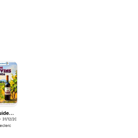
uide
- 31/12/2026
vins
Leclerc