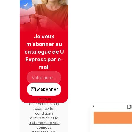
Je veux
m’abonner au
catalogue de U
Express par e-
mail
S'abonner
En vous
connectant, vous
acceptez les
conditions
d’utilisation
et le
traitement de vos
données