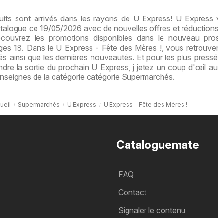
its sont arrivés dans les rayons de U Express! U Express 
catalogue ce 19/05/2026 avec de nouvelles offres et réductions
Découvrez les promotions disponibles dans le nouveau pro
s 18. Dans le U Express - Fête des Mères !, vous retrouve
és ainsi que les dernières nouveautés. Et pour les plus pressé
ndre la sortie du prochain U Express, j jetez un coup d'œil au
enseignes de la catégorie catégorie Supermarchés.
ueil
Supermarchés
U Express
U Express - Fête des Mères !
Cataloguemate
FAQ
Contact
Signaler le contenu