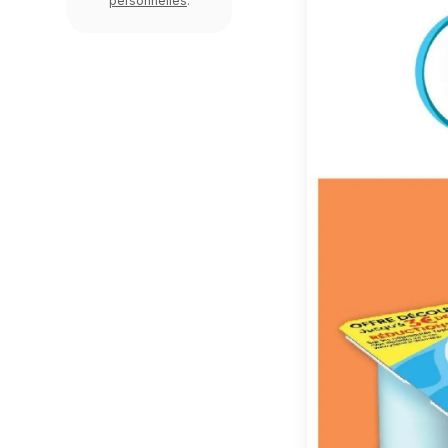
personnelles
.