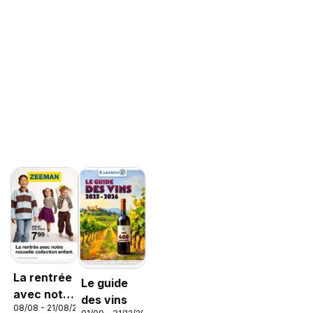
La rentrée
Le guide
avec notre
des vins
08/08 - 21/08/2026
nouvelle