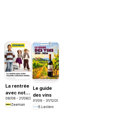
La rentrée
Le guide
avec notre
des vins
08/08 - 21/08/2026
nouvelle
01/09 - 31/12/2026
Zeeman
collection
E.Leclerc
enfant