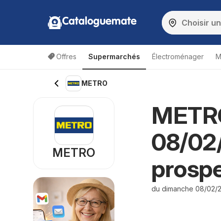
Cataloguemate
Offres
Supermarchés
Électroménager
M
METRO
METRO
08/02
METRO
prosp
du dimanche 08/02/2