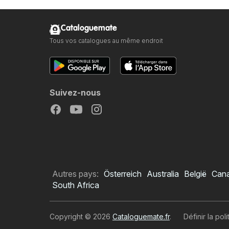
Cataloguemate
Tous vos catalogues au même endroit
Suivez-nous
Autres pays:
Österreich
Australia
België
Can
South Africa
Copyright © 2026
Cataloguemate.fr
.
Définir la pol