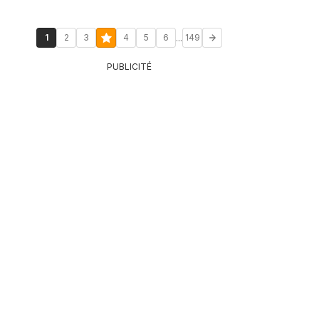
...
1
2
3
4
5
6
149
PUBLICITÉ