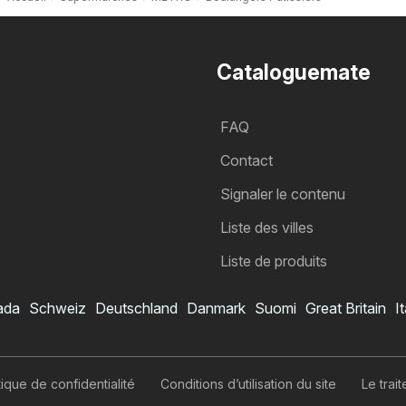
Cataloguemate
FAQ
Contact
Signaler le contenu
Liste des villes
Liste de produits
ada
Schweiz
Deutschland
Danmark
Suomi
Great Britain
It
Catalogue METRO
Je veux m’abonner au catalogue
itique de confidentialité
Conditions d’utilisation du site
Le tra