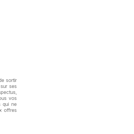
e sortir
 sur ses
spectus,
tous vos
s qui ne
x offres