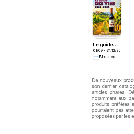
Le guide
01/09 - 31/12/2026
des vins
E.Leclerc
De nouveaux produ
son dernier catal
articles phares. 
notamment aux pag
produits préférés 
pourraient pas att
proposées par les 