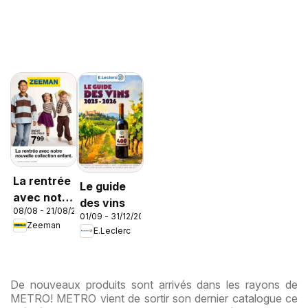
La rentrée
Le guide
avec notre
des vins
08/08 - 21/08/2026
nouvelle
01/09 - 31/12/2026
Zeeman
collection
E.Leclerc
enfant
De nouveaux produits sont arrivés dans les rayons de
METRO! METRO vient de sortir son dernier catalogue ce