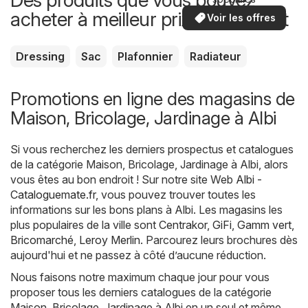
acheter à meilleur prix maintenant
Voir les offres
Dressing
Sac
Plafonnier
Radiateur
Promotions en ligne des magasins de
Maison, Bricolage, Jardinage à Albi
Si vous recherchez les derniers prospectus et catalogues
de la catégorie Maison, Bricolage, Jardinage à Albi, alors
vous êtes au bon endroit ! Sur notre site Web
Albi -
Cataloguemate.fr
, vous pouvez trouver toutes les
informations sur les bons plans à Albi. Les magasins les
plus populaires de la ville sont
Centrakor
,
GiFi
,
Gamm vert
,
Bricomarché
,
Leroy Merlin
. Parcourez leurs brochures dès
aujourd'hui et ne passez à côté d’aucune réduction.
Nous faisons notre maximum chaque jour pour vous
proposer tous les derniers catalogues de la catégorie
Maison, Bricolage, Jardinage à Albi en un seul et même