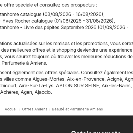
offre spéciale et consultez ces prospectus :
tanhome catalogue (03/08/2026 - 16/08/2026)
,
- Yves Rocher catalogue (01/08/2026 - 31/08/2026)
,
tanhome - Livre des pépites Septembre 2026 (01/09/2026 -
tions actualisées sur les remises et les promotions, vous sere
 des meilleures offres et le shopping deviendra une expérience
, vous saurez toujours où trouver les meilleures réductions de
t Parfumerie à Amiens.
posent également des offres spéciales. Consultez également les
es villes comme
Aigues-Mortes
,
Aix-en-Provence
,
Acigné
,
Agn
hicourt
,
Aire-Sur-La-Lys
,
ABLON SUR SEINE
,
Aix-les-Bains
,
Achères
,
Agen
,
Ajaccio
.
Accueil
Offres Amiens
Beauté et Parfumerie Amiens