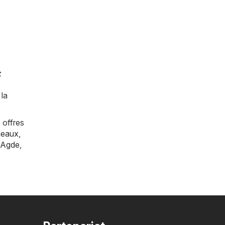
z
 la
 offres
eaux
,
Agde
,