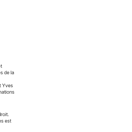
t
s de la
t
Yves
mations
roit.
es est