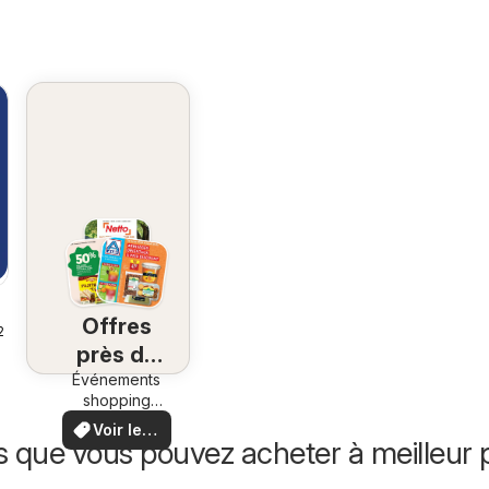
Offres
26
près de
Événements
chez
shopping
vous
locaux et
Voir les
offres
s que vous pouvez acheter à meilleur p
offres
spéciales