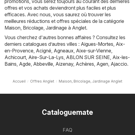
promotions, vous serez toujours au courant des dernières
offres et vos achats deviendront plus faciles et plus
efficaces. Avec nous, vous saurez où trouver les
meilleures réductions et offres spéciales de la catégorie
Maison, Bricolage, Jardinage à Anglet.
Vous cherchez d'autres bonnes affaires ? Consultez les
derniers catalogues d’autres villes :
Aigues-Mortes
,
Aix-
en-Provence
,
Acigné
,
Agneaux
,
Aixe-sur-Vienne
,
Achicourt
,
Aire-Sur-La-Lys
,
ABLON SUR SEINE
,
Aix-les-
Bains
,
Agde
,
Abbeville
,
Aizenay
,
Achères
,
Agen
,
Ajaccio
.
Accueil
Offres Anglet
Maison, Bricolage, Jardinage Anglet
Cataloguemate
FAQ