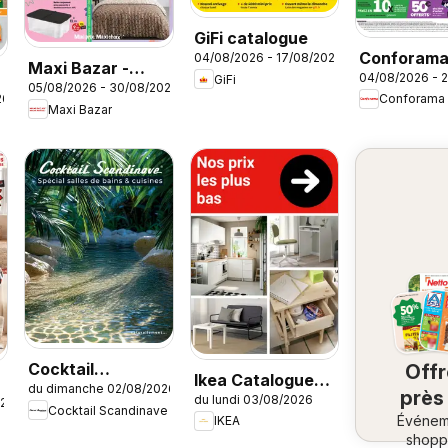
GiFi catalogue
Conforam
04/08/2026 - 17/08/2026
Maxi Bazar -
04/08/2026 - 
GiFi
Rentrée à 
05/08/2026 - 30/08/2026
Brochure
26
Conforama
cassés
Maxi Bazar
Cocktail
Off
Ikea Catalogue
du dimanche 02/08/2026
Scandinave
près
du lundi 03/08/2026
des produits -
026
Cocktail Scandinave
catalogue
Événem
ch
IKEA
Nos prix les plus
shopp