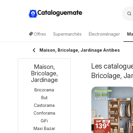
Cataloguemate
Offres
Supermarchés
Électroménager
Ma
Maison, Bricolage, Jardinage Antibes
Les catalogue
Maison,
Bricolage,
Bricolage, Ja
Jardinage
Bricorama
But
Castorama
Conforama
GiFi
Maxi Bazar