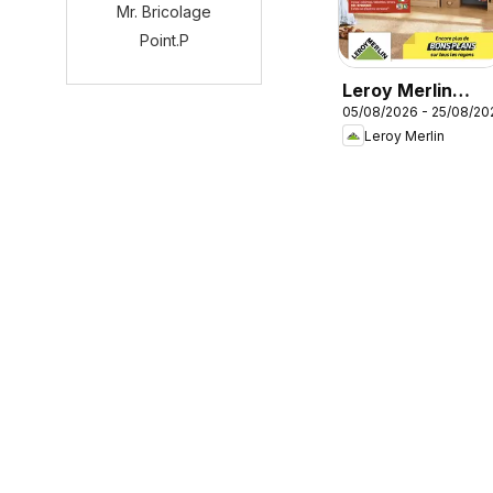
Mr. Bricolage
Point.P
Leroy Merlin
05/08/2026 - 25/08/20
catalogue
Leroy Merlin