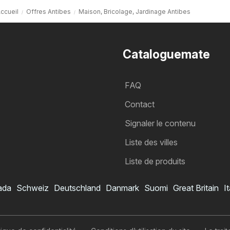
ccueil
Offres Antibes
Maison, Bricolage, Jardinage Antibes
Cataloguemate
FAQ
Contact
Signaler le contenu
Liste des villes
Liste de produits
ada
Schweiz
Deutschland
Danmark
Suomi
Great Britain
It