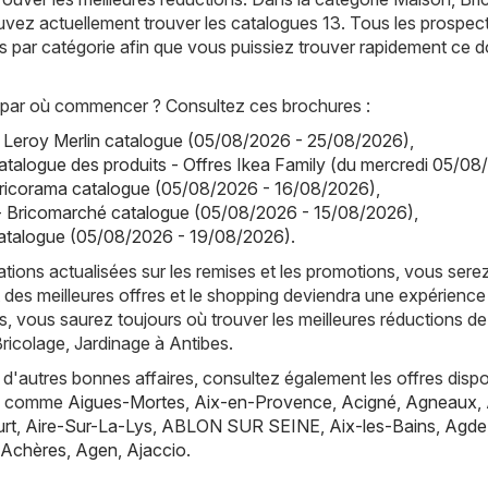
vez actuellement trouver les catalogues 13. Tous les prospec
s par catégorie afin que vous puissiez trouver rapidement ce d
par où commencer ? Consultez ces brochures :
- Leroy Merlin catalogue (05/08/2026 - 25/08/2026)
,
atalogue des produits - Offres Ikea Family (du mercredi 05/08
Bricorama catalogue (05/08/2026 - 16/08/2026)
,
- Bricomarché catalogue (05/08/2026 - 15/08/2026)
,
talogue (05/08/2026 - 19/08/2026)
.
tions actualisées sur les remises et les promotions, vous sere
 des meilleures offres et le shopping deviendra une expérience
, vous saurez toujours où trouver les meilleures réductions de
ricolage, Jardinage à Antibes.
d'autres bonnes affaires, consultez également les offres dispo
es, comme
Aigues-Mortes
,
Aix-en-Provence
,
Acigné
,
Agneaux
,
rt
,
Aire-Sur-La-Lys
,
ABLON SUR SEINE
,
Aix-les-Bains
,
Agde
Achères
,
Agen
,
Ajaccio
.