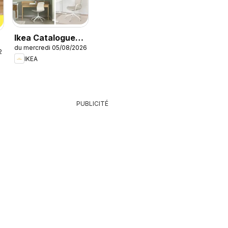
Ikea Catalogue
du mercredi 05/08/2026
des produits -
26
IKEA
Offres Ikea
Family
PUBLICITÉ