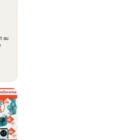
t au
e