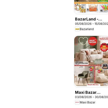
BazarLand -
05/08/2026 - 15/08/20
L'été continue à
Bazarland
petits prix
Maxi Bazar
03/08/2026 - 30/08/2
catalogue
Maxi Bazar