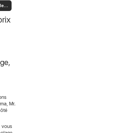
us
 et
 les
es
es
les
rix
ge,
bons
ama
,
Mr.
côté
e vous
colage,