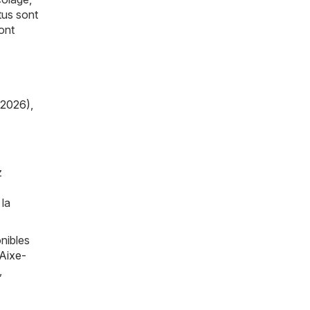
tus sont
ont
/2026)
,
z
 la
nibles
Aixe-
,