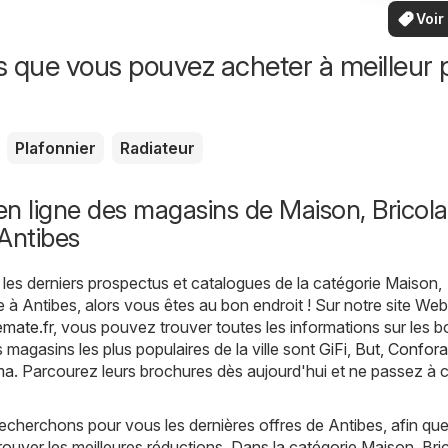
vo
bas
locaux
Voir
offr
offr
spécia
s que vous pouvez acheter à meilleur p
Plafonnier
Radiateur
n ligne des magasins de Maison, Bricola
Antibes
les derniers prospectus et catalogues de la catégorie Maison,
e à Antibes, alors vous êtes au bon endroit ! Sur notre site Web
emate.fr
, vous pouvez trouver toutes les informations sur les 
 magasins les plus populaires de la ville sont
GiFi
,
But
,
Confor
ma
. Parcourez leurs brochures dès aujourd'hui et ne passez à 
.
echerchons pour vous les dernières offres de Antibes, afin qu
trouver les meilleures réductions. Dans la catégorie Maison, Bri