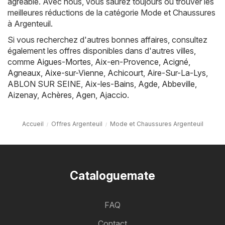
agréable. Avec nous, vous saurez toujours où trouver les
meilleures réductions de la catégorie Mode et Chaussures
à Argenteuil.
Si vous recherchez d'autres bonnes affaires, consultez
également les offres disponibles dans d'autres villes,
comme
Aigues-Mortes
,
Aix-en-Provence
,
Acigné
,
Agneaux
,
Aixe-sur-Vienne
,
Achicourt
,
Aire-Sur-La-Lys
,
ABLON SUR SEINE
,
Aix-les-Bains
,
Agde
,
Abbeville
,
Aizenay
,
Achères
,
Agen
,
Ajaccio
.
Accueil
Offres Argenteuil
Mode et Chaussures Argenteuil
Cataloguemate
FAQ
Contact