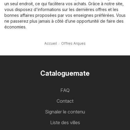
un seul endroit, ce qui facilitera vos achats. Grâce à notre site,
vous disposez d'informations sur les dernières offres et les
bonnes affaires proposées par vos enseignes préférées. Vous
ne passerez plus jamais à côté d’une opportunité de faire des
économies.
Accueil
Offres Arques
Cataloguemate
FAQ
Contact
Signaler le contenu
Liste des villes