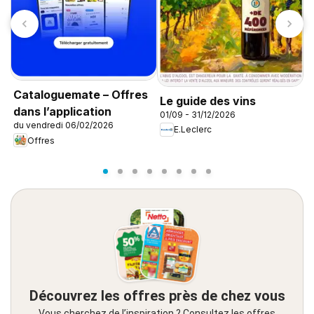
C
s
Cataloguemate – Offres
Le guide des vins
0
dans l’application
01/09 - 31/12/2026
du vendredi 06/02/2026
E.Leclerc
Offres
Découvrez les offres près de chez vous
Vous cherchez de l’inspiration ? Consultez les offres