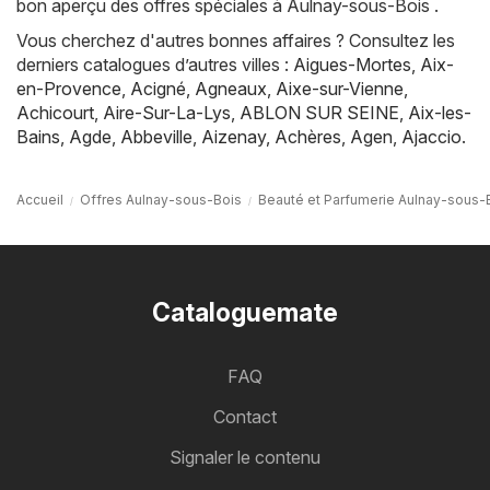
bon aperçu des offres spéciales à Aulnay-sous-Bois .
Vous cherchez d'autres bonnes affaires ? Consultez les
derniers catalogues d’autres villes :
Aigues-Mortes
,
Aix-
en-Provence
,
Acigné
,
Agneaux
,
Aixe-sur-Vienne
,
Achicourt
,
Aire-Sur-La-Lys
,
ABLON SUR SEINE
,
Aix-les-
Bains
,
Agde
,
Abbeville
,
Aizenay
,
Achères
,
Agen
,
Ajaccio
.
Accueil
Offres Aulnay-sous-Bois
Beauté et Parfumerie Aulnay-sous-
Cataloguemate
FAQ
Contact
Signaler le contenu