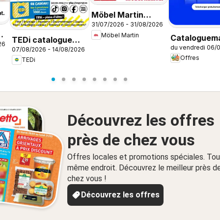
Möbel Martin
31/07/2026 - 31/08/2026
Happy Days
Möbel Martin
Cataloguema
TEDi catalogue
26
du vendredi 06/
Offres dans
07/08/2026 - 14/08/2026
Tournefeuille
Offres
TEDi
l’application
Découvrez les offres
près de chez vous
Offres locales et promotions spéciales. Tou
même endroit. Découvrez le meilleur près d
chez vous !
Découvrez les offres