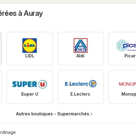
érées à Auray
LIDL
Aldi
Pica
Super U
E.Leclerc
Monop
Autres boutiques - Supermarchés
ardinage