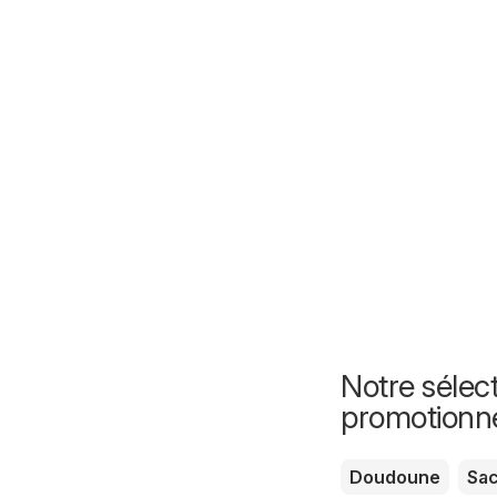
Notre sélect
promotionn
Doudoune
Sa