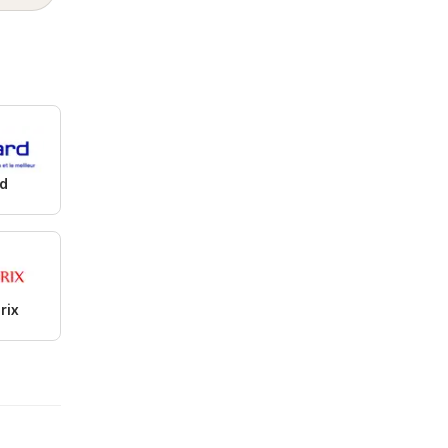
rd
rix