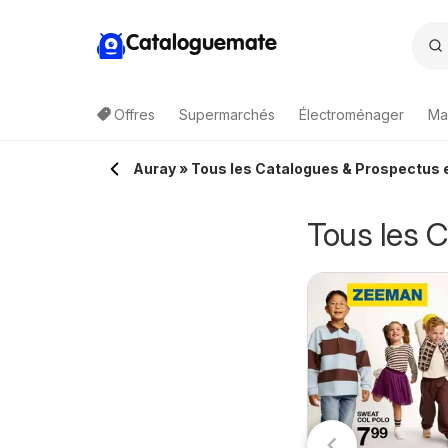
Cataloguemate
Offres
Supermarchés
Électroménager
Ma
Auray » Tous les Catalogues & Prospectus e
Tous les 
arrefour City
Carrefour contact
1/08/2026 - 23/08/2026
11/08/2026 - 23/08/2026
atalogue
catalogue