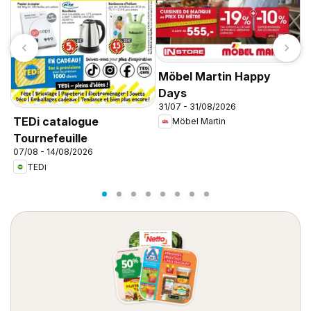
Möbel Martin Happy
Days
31/07 - 31/08/2026
C
TEDi catalogue
Möbel Martin
d
Tournefeuille
d
07/08 - 14/08/2026
TEDi