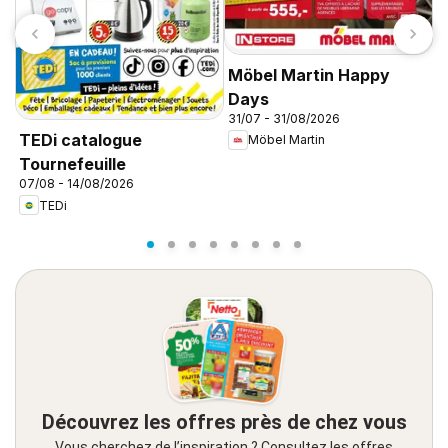
Möbel Martin Happy
Days
31/07 - 31/08/2026
C
TEDi catalogue
Möbel Martin
d
Tournefeuille
d
07/08 - 14/08/2026
TEDi
Découvrez les offres près de chez vous
Vous cherchez de l’inspiration ? Consultez les offres